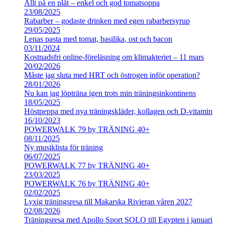
Allt på en plåt – enkel och god tomatsoppa
23/08/2025
Rabarber – godaste drinken med egen rabarbersyrup
29/05/2025
Lenas pasta med tomat, basilika, ost och bacon
03/11/2024
Kostnadsfri online-föreläsning om klimakteriet – 11 mars
20/02/2026
Måste jag sluta med HRT och östrogen inför operation?
28/01/2026
Nu kan jag löpträna igen trots min träningsinkontinens
18/05/2025
Höstpeppa med nya träningskläder, kollagen och D-vitamin
16/10/2023
POWERWALK 79 by TRÄNING 40+
08/11/2025
Ny musiklista för träning
06/07/2025
POWERWALK 77 by TRÄNING 40+
23/03/2025
POWERWALK 76 by TRÄNING 40+
02/02/2025
Lyxig träningsresa till Makarska Rivieran våren 2027
02/08/2026
Träningsresa med Apollo Sport SOLO till Egypten i januari