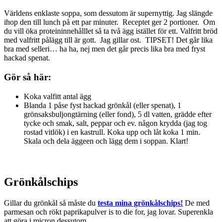
Världens enklaste soppa, som dessutom är supernyttig. Jag slängde
ihop den till lunch på ett par minuter. Receptet ger 2 portioner. Om
du vill öka proteininnehålllet så ta två ägg istället för ett. Valfritt bröd
med valfritt pålägg till är gott. Jag gillar ost. TIPSET! Det går lika
bra med selleri… ha ha, nej men det går precis lika bra med fryst
hackad spenat.
Gör så här:
Koka valfitt antal ägg
Blanda 1 påse fyst hackad grönkål (eller spenat), 1
grönsaksbuljongtärning (eller fond), 5 dl vatten, grädde efter
tycke och smak, salt, peppar och ev. någon krydda (jag tog
rostad vitlök) i en kastrull. Koka upp och låt koka 1 min.
Skala och dela äggeen och lägg dem i soppan. Klart!
Grönkålschips
Gillar du grönkål så måste du
testa mina grönkålschips!
De med
parmesan och rökt paprikapulver is to die for, jag lovar. Superenkla
att göra i micron dessutom.