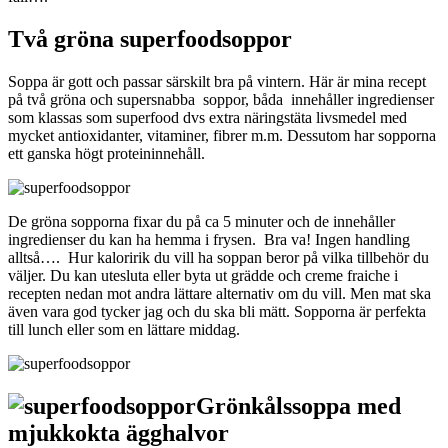
Två gröna superfoodsoppor
Soppa är gott och passar särskilt bra på vintern. Här är mina recept
på två gröna och supersnabba soppor, båda innehåller ingredienser
som klassas som superfood dvs extra näringstäta livsmedel med
mycket antioxidanter, vitaminer, fibrer m.m. Dessutom har sopporna
ett ganska högt proteininnehåll.
De gröna sopporna fixar du på ca 5 minuter och de innehåller
ingredienser du kan ha hemma i frysen. Bra va! Ingen handling
alltså…. Hur kaloririk du vill ha soppan beror på vilka tillbehör du
väljer. Du kan utesluta eller byta ut grädde och creme fraiche i
recepten nedan mot andra lättare alternativ om du vill. Men mat ska
även vara god tycker jag och du ska bli mätt. Sopporna är perfekta
till lunch eller som en lättare middag.
Grönkålssoppa med
mjukkokta ägghalvor