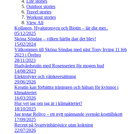
Life stories
Outdoor stories
Travel stories
Workout stories
View All
Kollagen, Hyaluronsyra och Biotin – lär dig mer..
05/12/2025
Sköna Söndag – vilken härlig dag det blev!
15/02/2024
Välkommen till Sköna Söndag med gäst Tony Irving 11 feb
2023 i Örebro
28/11/2023
Hudvårdsrutin med Rosenserien för mogen hud
14/08/2023
Elektrolyter och vätskeersättning
29/06/2026
Kreatin kan förbättra träningen och hälsan för kvinnor i
klimakteriet
16/03/2026
Hur vet jag om jag är i klimakteriet?
18/10/2025
Jag testar Relivo – ett nytt spännande svenskt kosttillskott
17/09/2025
Recept på Svartvinbärsjuice utan kokning
22/07/2026