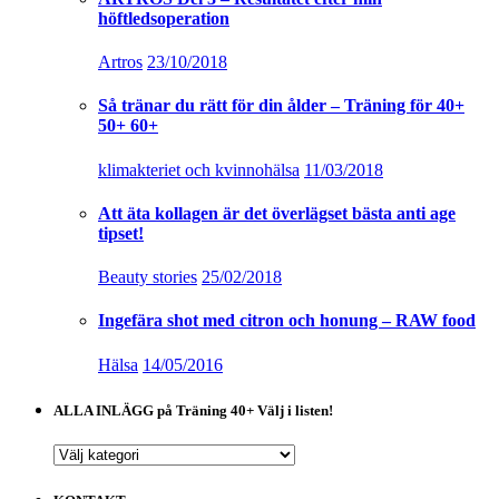
höftledsoperation
Artros
23/10/2018
Så tränar du rätt för din ålder – Träning för 40+
50+ 60+
klimakteriet och kvinnohälsa
11/03/2018
Att äta kollagen är det överlägset bästa anti age
tipset!
Beauty stories
25/02/2018
Ingefära shot med citron och honung – RAW food
Hälsa
14/05/2016
ALLA INLÄGG på Träning 40+ Välj i listen!
ALLA
INLÄGG
på