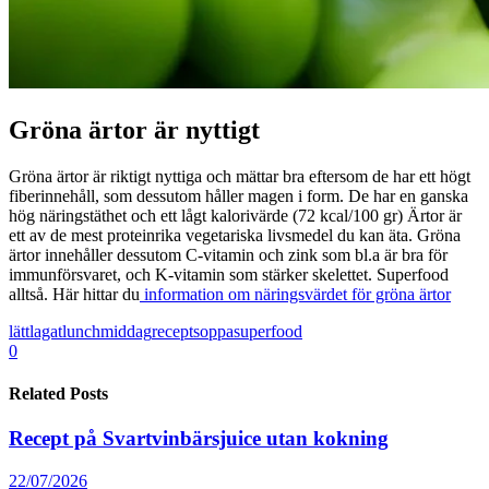
Gröna ärtor är nyttigt
Gröna ärtor är riktigt nyttiga och mättar bra eftersom de har ett högt
fiberinnehåll, som dessutom håller magen i form. De har en ganska
hög näringstäthet och ett lågt kalorivärde (72 kcal/100 gr) Ärtor är
ett av de mest proteinrika vegetariska livsmedel du kan äta. Gröna
ärtor innehåller dessutom C-vitamin och zink som bl.a är bra för
immunförsvaret, och K-vitamin som stärker skelettet. Superfood
alltså. Här hittar du
information om näringsvärdet för gröna ärtor
lättlagat
lunch
middag
recept
soppa
superfood
0
Related Posts
Recept på Svartvinbärsjuice utan kokning
22/07/2026