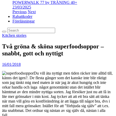
POWERWALK 77 by TRÄNING 40+
23/03/2025
Previous
Next
Rabattkoder
Föreläsningar
Kitchen stories
Två gröna & sköna superfoodsoppor –
snabbt, gott och nyttigt
16/01/2018
Du vill äta nyttigt men tiden räcker inte alltid till,
känns det igen?. De flesta gånger som det kanske inte blir riktigt
som jag tänkt mig med maten är när jag är akut hungrig och inte
orkar handla och laga något genomtänkt utan det istället blir
hämtmat av den mindre nyttiga sorten. Jag försöker just nu att få in
lite mer grönsaker i min kost. Jag tycker att att ett bra sätt att tänka
när man vill göra en kostförändring är att lägga till något bra, dvs i
mitt fall mera grönsaker. Istället för att ”förbjuda sig själv” att t.ex.
äta snabbmat. Det ordnar sig nästan av sig själv då, nästan i alla
fall….