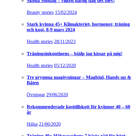
Sköna Söndag – vilken härlig dag det blev!
Beauty stories
15/02/2024
Stark kvinna 45+ Klimakteriet, hormoner, träning
och kost, 8-9 mars 2024
Health stories
28/11/2023
Träningsinkontinens – hjälp jag kissar på mig!
Health stories
05/12/2020
Tre grymma magövningar – Maghjul, Hands up &
Båten
Övningar
29/06/2020
Rekommenderade kosttillskott för kvinnor 40 – 60
år
Hälsa
21/06/2020
Träning 40+ Hälsocoachens 7 bästa råd för högt