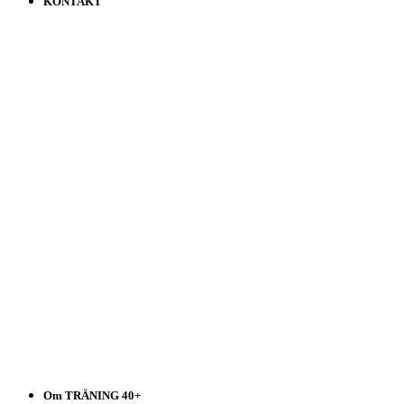
KONTAKT
Träning
40+
Välj
i
listen!
Om TRÄNING 40+