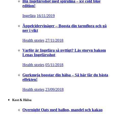
Blå Ingefärsshot med spirulina – ice cold blue
edition!
Ingefära
16/11/2019
Äppelcidervinäger – Boosta din tarmflora och gå
ner i vikt
Health stories
27/11/2018
Varför är Ingefära så nyttigt? Läs storyn bakom
Lenas Ingefärsshot
Health stories
05/11/2018
Gurkmeja boostar din hälsa – Så här får du bästa
effekten!
Health stories
23/09/2018
Kost & Hälsa
Overnight Oats med hallon, mandel och kakao