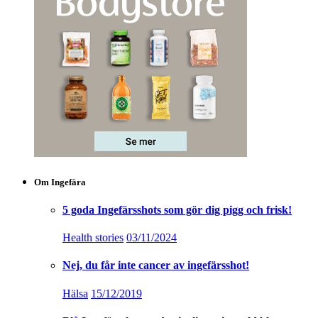
Om Ingefära
5 goda Ingefärsshots som gör dig pigg och frisk!
Health stories
03/11/2024
Nej, du får inte cancer av ingefärsshot!
Hälsa
15/12/2019