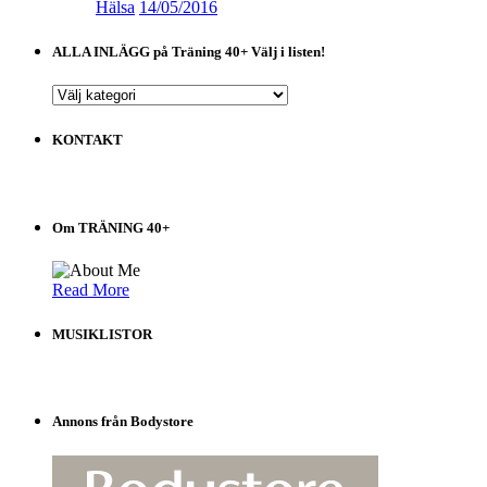
Hälsa
14/05/2016
ALLA INLÄGG på Träning 40+ Välj i listen!
ALLA
INLÄGG
på
KONTAKT
Träning
40+
Välj
i
Om TRÄNING 40+
listen!
Read More
MUSIKLISTOR
Annons från Bodystore