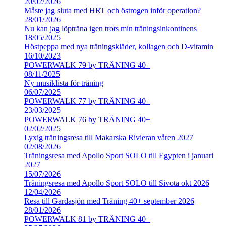
20/02/2026
Måste jag sluta med HRT och östrogen inför operation?
28/01/2026
Nu kan jag löpträna igen trots min träningsinkontinens
18/05/2025
Höstpeppa med nya träningskläder, kollagen och D-vitamin
16/10/2023
POWERWALK 79 by TRÄNING 40+
08/11/2025
Ny musiklista för träning
06/07/2025
POWERWALK 77 by TRÄNING 40+
23/03/2025
POWERWALK 76 by TRÄNING 40+
02/02/2025
Lyxig träningsresa till Makarska Rivieran våren 2027
02/08/2026
Träningsresa med Apollo Sport SOLO till Egypten i januari
2027
15/07/2026
Träningsresa med Apollo Sport SOLO till Sivota okt 2026
12/04/2026
Resa till Gardasjön med Träning 40+ september 2026
28/01/2026
POWERWALK 81 by TRÄNING 40+