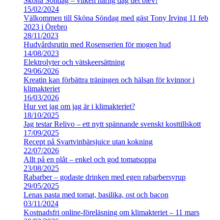
Sköna Söndag – vilken härlig dag det blev!
15/02/2024
Välkommen till Sköna Söndag med gäst Tony Irving 11 feb
2023 i Örebro
28/11/2023
Hudvårdsrutin med Rosenserien för mogen hud
14/08/2023
Elektrolyter och vätskeersättning
29/06/2026
Kreatin kan förbättra träningen och hälsan för kvinnor i
klimakteriet
16/03/2026
Hur vet jag om jag är i klimakteriet?
18/10/2025
Jag testar Relivo – ett nytt spännande svenskt kosttillskott
17/09/2025
Recept på Svartvinbärsjuice utan kokning
22/07/2026
Allt på en plåt – enkel och god tomatsoppa
23/08/2025
Rabarber – godaste drinken med egen rabarbersyrup
29/05/2025
Lenas pasta med tomat, basilika, ost och bacon
03/11/2024
Kostnadsfri online-föreläsning om klimakteriet – 11 mars