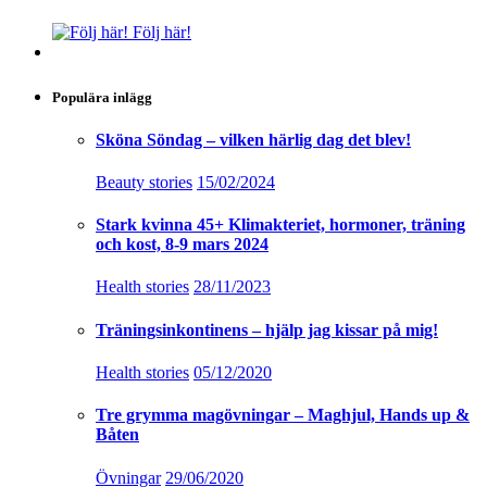
Följ här!
Populära inlägg
Sköna Söndag – vilken härlig dag det blev!
Beauty stories
15/02/2024
Stark kvinna 45+ Klimakteriet, hormoner, träning
och kost, 8-9 mars 2024
Health stories
28/11/2023
Träningsinkontinens – hjälp jag kissar på mig!
Health stories
05/12/2020
Tre grymma magövningar – Maghjul, Hands up &
Båten
Övningar
29/06/2020