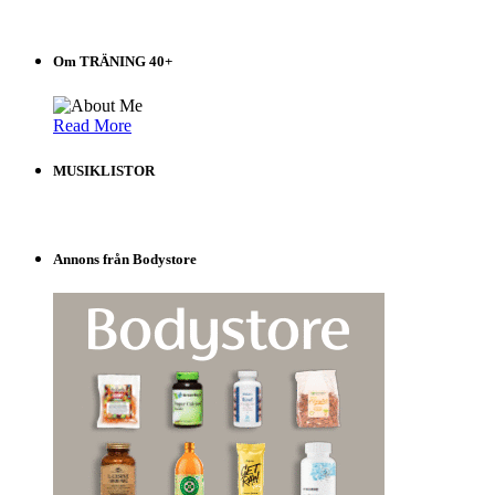
40+
Välj
i
Om TRÄNING 40+
listen!
Read More
MUSIKLISTOR
Annons från Bodystore