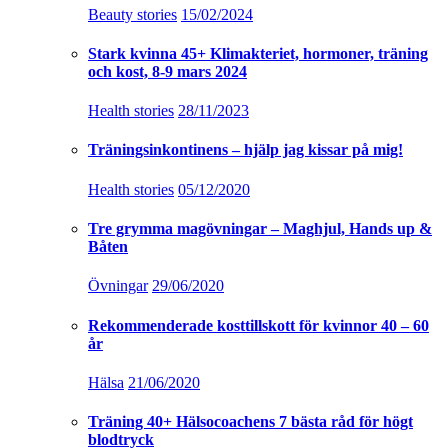
Beauty stories
15/02/2024
Stark kvinna 45+ Klimakteriet, hormoner, träning
och kost, 8-9 mars 2024
Health stories
28/11/2023
Träningsinkontinens – hjälp jag kissar på mig!
Health stories
05/12/2020
Tre grymma magövningar – Maghjul, Hands up &
Båten
Övningar
29/06/2020
Rekommenderade kosttillskott för kvinnor 40 – 60
år
Hälsa
21/06/2020
Träning 40+ Hälsocoachens 7 bästa råd för högt
blodtryck