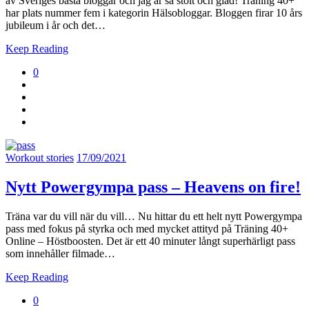
av Sveriges bästa bloggar och jag är så stolt och glad! Träning 40+
har plats nummer fem i kategorin Hälsobloggar. Bloggen firar 10 års
jubileum i år och det…
Keep Reading
0
Workout stories
17/09/2021
Nytt Powergympa pass – Heavens on fire!
Träna var du vill när du vill… Nu hittar du ett helt nytt Powergympa
pass med fokus på styrka och med mycket attityd på Träning 40+
Online – Höstboosten. Det är ett 40 minuter långt superhärligt pass
som innehåller filmade…
Keep Reading
0