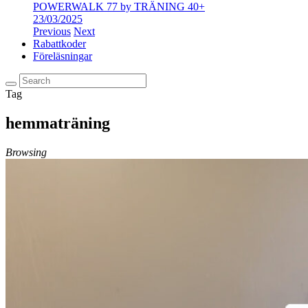
POWERWALK 77 by TRÄNING 40+
23/03/2025
Previous
Next
Rabattkoder
Föreläsningar
Tag
hemmaträning
Browsing