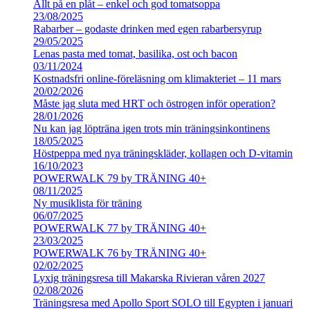
Allt på en plåt – enkel och god tomatsoppa
23/08/2025
Rabarber – godaste drinken med egen rabarbersyrup
29/05/2025
Lenas pasta med tomat, basilika, ost och bacon
03/11/2024
Kostnadsfri online-föreläsning om klimakteriet – 11 mars
20/02/2026
Måste jag sluta med HRT och östrogen inför operation?
28/01/2026
Nu kan jag löpträna igen trots min träningsinkontinens
18/05/2025
Höstpeppa med nya träningskläder, kollagen och D-vitamin
16/10/2023
POWERWALK 79 by TRÄNING 40+
08/11/2025
Ny musiklista för träning
06/07/2025
POWERWALK 77 by TRÄNING 40+
23/03/2025
POWERWALK 76 by TRÄNING 40+
02/02/2025
Lyxig träningsresa till Makarska Rivieran våren 2027
02/08/2026
Träningsresa med Apollo Sport SOLO till Egypten i januari