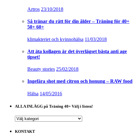
Artros
23/10/2018
Så tränar du rätt för din ålder – Träning för 40+
50+ 60+
klimakteriet och kvinnohälsa
11/03/2018
Att äta kollagen är det överlägset bästa anti age
tipset!
Beauty stories
25/02/2018
Ingefära shot med citron och honung – RAW food
Hälsa
14/05/2016
ALLA INLÄGG på Träning 40+ Välj i listen!
ALLA
INLÄGG
på
KONTAKT
Träning