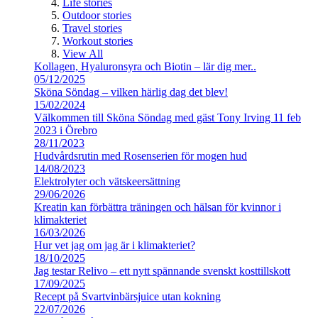
Life stories
Outdoor stories
Travel stories
Workout stories
View All
Kollagen, Hyaluronsyra och Biotin – lär dig mer..
05/12/2025
Sköna Söndag – vilken härlig dag det blev!
15/02/2024
Välkommen till Sköna Söndag med gäst Tony Irving 11 feb
2023 i Örebro
28/11/2023
Hudvårdsrutin med Rosenserien för mogen hud
14/08/2023
Elektrolyter och vätskeersättning
29/06/2026
Kreatin kan förbättra träningen och hälsan för kvinnor i
klimakteriet
16/03/2026
Hur vet jag om jag är i klimakteriet?
18/10/2025
Jag testar Relivo – ett nytt spännande svenskt kosttillskott
17/09/2025
Recept på Svartvinbärsjuice utan kokning
22/07/2026