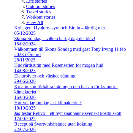
Life stories
Outdoor stories
Travel stories
Workout stories
View All
Kollagen, Hyaluronsyra och Biotin – lär dig mer..
05/12/2025
Sköna Söndag – vilken härlig dag det blev!
15/02/2024
Välkommen till Sköna Söndag med gäst Tony Irving 11 feb
2023 i Örebro
28/11/2023
Hudvårdsrutin med Rosenserien för mogen hud
14/08/2023
Elektrolyter och vätskeersättning
29/06/2026
Kreatin kan förbättra träningen och hälsan för kvinnor i
klimakteriet
16/03/2026
Hur vet jag om jag är i klimakteriet?
18/10/2025
Jag testar Relivo – ett nytt spännande svenskt kosttillskott
17/09/2025
Recept på Svartvinbärsjuice utan kokning
22/07/2026