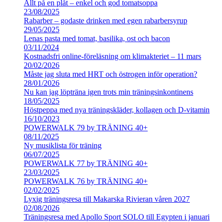
Allt på en plåt – enkel och god tomatsoppa
23/08/2025
Rabarber – godaste drinken med egen rabarbersyrup
29/05/2025
Lenas pasta med tomat, basilika, ost och bacon
03/11/2024
Kostnadsfri online-föreläsning om klimakteriet – 11 mars
20/02/2026
Måste jag sluta med HRT och östrogen inför operation?
28/01/2026
Nu kan jag löpträna igen trots min träningsinkontinens
18/05/2025
Höstpeppa med nya träningskläder, kollagen och D-vitamin
16/10/2023
POWERWALK 79 by TRÄNING 40+
08/11/2025
Ny musiklista för träning
06/07/2025
POWERWALK 77 by TRÄNING 40+
23/03/2025
POWERWALK 76 by TRÄNING 40+
02/02/2025
Lyxig träningsresa till Makarska Rivieran våren 2027
02/08/2026
Träningsresa med Apollo Sport SOLO till Egypten i januari