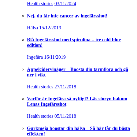
Health stories
03/11/2024
Nej, du får inte cancer av ingefärsshot!
Hälsa
15/12/2019
Blå Ingefärsshot med spirulina – ice cold blue
edition!
Ingefära
16/11/2019
Äppelcidervinäger – Boosta din tarmflora och gå
ner i vikt
Health stories
27/11/2018
Varför är Ingefära så nyttigt? Läs storyn bakom
Lenas Ingefärsshot
Health stories
05/11/2018
Gurkmeja boostar din hälsa – Så här får du bästa
effekten!