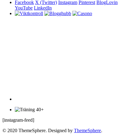
Facebook
X (Twitter)
Instagram
Pinterest
BlogLovin
YouTube
LinkedIn
[instagram-feed]
© 2020 ThemeSphere. Designed by
ThemeSphere
.
Top
Hem
Kategorier
Beauty stories
Health stories
Kitchen stories
Life stories
Outdoor stories
Travel stories
Workout stories
Om Träning 40+
Spotify
Rabattkoder