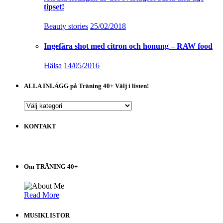
tipset!
Beauty stories
25/02/2018
Ingefära shot med citron och honung – RAW food
Hälsa
14/05/2016
ALLA INLÄGG på Träning 40+ Välj i listen!
ALLA
INLÄGG
på
KONTAKT
Träning
40+
Välj
i
Om TRÄNING 40+
listen!
Read More
MUSIKLISTOR