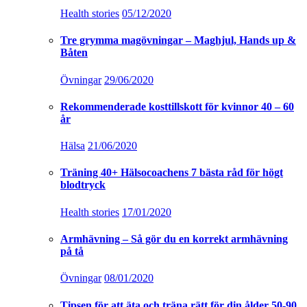
Health stories
05/12/2020
Tre grymma magövningar – Maghjul, Hands up &
Båten
Övningar
29/06/2020
Rekommenderade kosttillskott för kvinnor 40 – 60
år
Hälsa
21/06/2020
Träning 40+ Hälsocoachens 7 bästa råd för högt
blodtryck
Health stories
17/01/2020
Armhävning – Så gör du en korrekt armhävning
på tå
Övningar
08/01/2020
Tipsen för att äta och träna rätt för din ålder 50-90