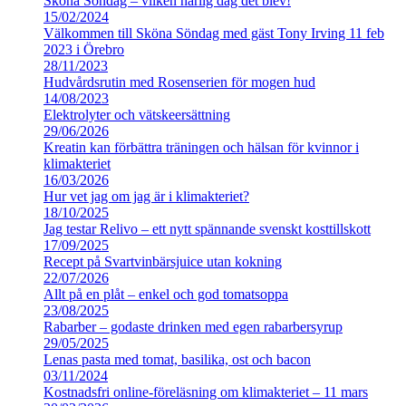
Sköna Söndag – vilken härlig dag det blev!
15/02/2024
Välkommen till Sköna Söndag med gäst Tony Irving 11 feb
2023 i Örebro
28/11/2023
Hudvårdsrutin med Rosenserien för mogen hud
14/08/2023
Elektrolyter och vätskeersättning
29/06/2026
Kreatin kan förbättra träningen och hälsan för kvinnor i
klimakteriet
16/03/2026
Hur vet jag om jag är i klimakteriet?
18/10/2025
Jag testar Relivo – ett nytt spännande svenskt kosttillskott
17/09/2025
Recept på Svartvinbärsjuice utan kokning
22/07/2026
Allt på en plåt – enkel och god tomatsoppa
23/08/2025
Rabarber – godaste drinken med egen rabarbersyrup
29/05/2025
Lenas pasta med tomat, basilika, ost och bacon
03/11/2024
Kostnadsfri online-föreläsning om klimakteriet – 11 mars