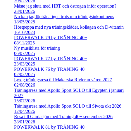
20/02/2026
Måste jag sluta med HRT och östrogen inför operation?
28/01/2026
Nu kan jag löpträna igen trots min träningsinkontinens
18/05/2025
Höstpeppa med nya träningskläder, kollagen och D-vitamin
16/10/2023
POWERWALK 79 by TRÄNING 40+
08/11/2025
Ny musiklista för träning
06/07/2025
POWERWALK 77 by TRÄNING 40+
23/03/2025
POWERWALK 76 by TRÄNING 40+
02/02/2025
Lyxig träningsresa till Makarska Rivieran våren 2027
02/08/2026
Träningsresa med Apollo Sport SOLO till Egypten i januari
2027
15/07/2026
Träningsresa med Apollo Sport SOLO till Sivota okt 2026
12/04/2026
Resa till Gardasjön med Träning 40+ september 2026
28/01/2026
POWERWALK 81 by TRÄNING 40+