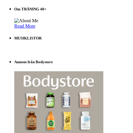
i
Om TRÄNING 40+
listen!
Read More
MUSIKLISTOR
Annons från Bodystore