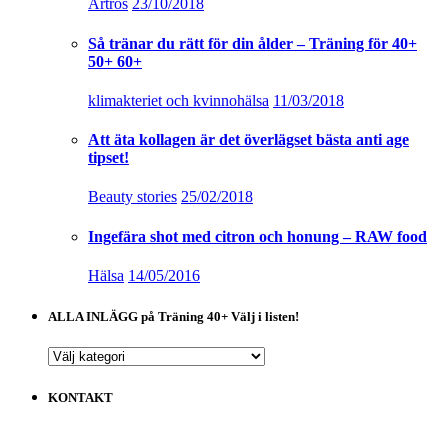
Artros
23/10/2018
Så tränar du rätt för din ålder – Träning för 40+
50+ 60+
klimakteriet och kvinnohälsa
11/03/2018
Att äta kollagen är det överlägset bästa anti age
tipset!
Beauty stories
25/02/2018
Ingefära shot med citron och honung – RAW food
Hälsa
14/05/2016
ALLA INLÄGG på Träning 40+ Välj i listen!
ALLA
INLÄGG
på
KONTAKT
Träning
40+
Välj