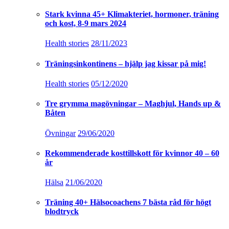
Stark kvinna 45+ Klimakteriet, hormoner, träning
och kost, 8-9 mars 2024
Health stories
28/11/2023
Träningsinkontinens – hjälp jag kissar på mig!
Health stories
05/12/2020
Tre grymma magövningar – Maghjul, Hands up &
Båten
Övningar
29/06/2020
Rekommenderade kosttillskott för kvinnor 40 – 60
år
Hälsa
21/06/2020
Träning 40+ Hälsocoachens 7 bästa råd för högt
blodtryck