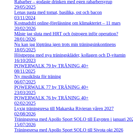
Rabarber – godaste drinken med egen rabarbersyrup
29/05/2025
Lenas pasta med tomat, basilika, ost och bacon
03/11/2024
Kostnadsfri online-föreläsning om klimakteriet – 11 mars
20/02/2026
Måste jag sluta med HRT och östrogen inför operation?
28/01/2026
Nu kan jag löpträna igen trots min träningsinkontinens
18/05/2025
Höstpeppa med nya träningskläder, kollagen och D-vitamin
16/10/2023
POWERWALK 79 by TRÄNING 40+
08/11/2025
Ny musiklista för träning
06/07/2025
POWERWALK 77 by TRÄNING 40+
23/03/2025
POWERWALK 76 by TRÄNING 40+
02/02/2025
Lyxig träningsresa till Makarska Rivieran våren 2027
02/08/2026
Träningsresa med Apollo Sport SOLO till Egypten i januari 20
15/07/2026
Träningsresa med Apollo Sport SOLO till Sivota okt 2026