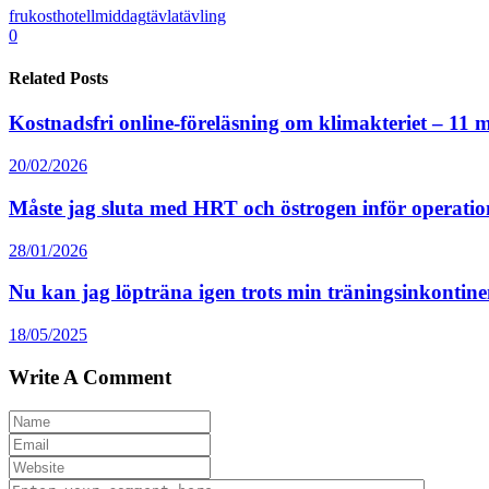
frukost
hotell
middag
tävla
tävling
0
Related Posts
Kostnadsfri online-föreläsning om klimakteriet – 11 
20/02/2026
Måste jag sluta med HRT och östrogen inför operati
28/01/2026
Nu kan jag löpträna igen trots min träningsinkontine
18/05/2025
Write A Comment