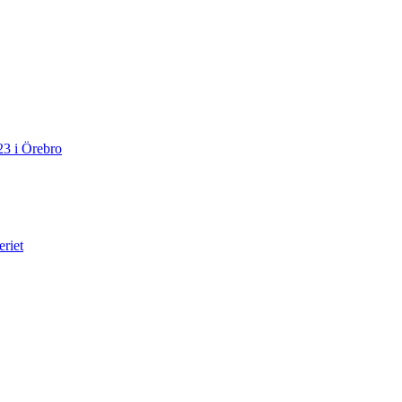
23 i Örebro
eriet