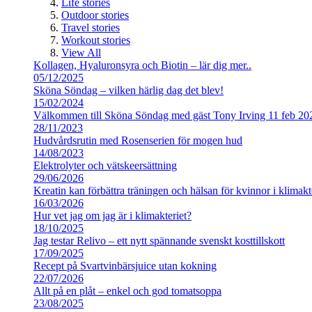
Life stories
Outdoor stories
Travel stories
Workout stories
View All
Kollagen, Hyaluronsyra och Biotin – lär dig mer..
05/12/2025
Sköna Söndag – vilken härlig dag det blev!
15/02/2024
Välkommen till Sköna Söndag med gäst Tony Irving 11 feb 20
28/11/2023
Hudvårdsrutin med Rosenserien för mogen hud
14/08/2023
Elektrolyter och vätskeersättning
29/06/2026
Kreatin kan förbättra träningen och hälsan för kvinnor i klimakt
16/03/2026
Hur vet jag om jag är i klimakteriet?
18/10/2025
Jag testar Relivo – ett nytt spännande svenskt kosttillskott
17/09/2025
Recept på Svartvinbärsjuice utan kokning
22/07/2026
Allt på en plåt – enkel och god tomatsoppa
23/08/2025