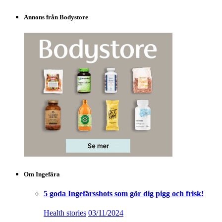
Annons från Bodystore
Om Ingefära
5 goda Ingefärsshots som gör dig pigg och frisk!
Health stories
03/11/2024