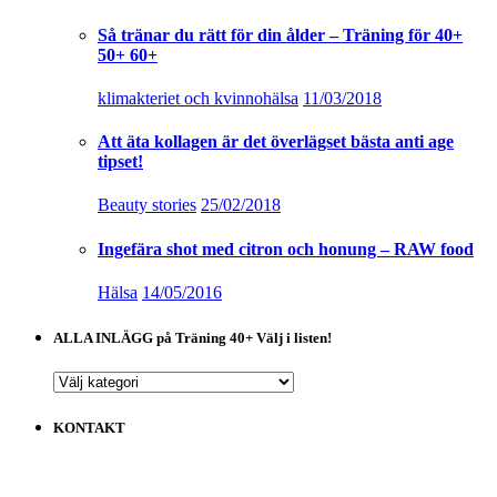
Så tränar du rätt för din ålder – Träning för 40+
50+ 60+
klimakteriet och kvinnohälsa
11/03/2018
Att äta kollagen är det överlägset bästa anti age
tipset!
Beauty stories
25/02/2018
Ingefära shot med citron och honung – RAW food
Hälsa
14/05/2016
ALLA INLÄGG på Träning 40+ Välj i listen!
ALLA
INLÄGG
på
KONTAKT
Träning
40+
Välj