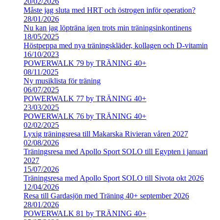
20/02/2026
Måste jag sluta med HRT och östrogen inför operation?
28/01/2026
Nu kan jag löpträna igen trots min träningsinkontinens
18/05/2025
Höstpeppa med nya träningskläder, kollagen och D-vitamin
16/10/2023
POWERWALK 79 by TRÄNING 40+
08/11/2025
Ny musiklista för träning
06/07/2025
POWERWALK 77 by TRÄNING 40+
23/03/2025
POWERWALK 76 by TRÄNING 40+
02/02/2025
Lyxig träningsresa till Makarska Rivieran våren 2027
02/08/2026
Träningsresa med Apollo Sport SOLO till Egypten i januari
2027
15/07/2026
Träningsresa med Apollo Sport SOLO till Sivota okt 2026
12/04/2026
Resa till Gardasjön med Träning 40+ september 2026
28/01/2026
POWERWALK 81 by TRÄNING 40+