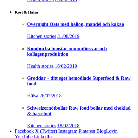
Kost & Hälsa
Overnight Oats med hallon, mandel och kakao
Kitchen stories
31/08/2019
Kombucha boostar immunförsvar och
kollagenproduktion
Health stories
16/02/2019
Groddar – ditt eget hemodlade Superfood & Raw
food
Hälsa
26/07/2018
Schweizernötbollar Raw food bollar med choklad
& hasselnöt
Kitchen stories
18/02/2018
Facebook
X (Twitter)
Instagram
Pinterest
BlogLovin
YouTube
LinkedIn