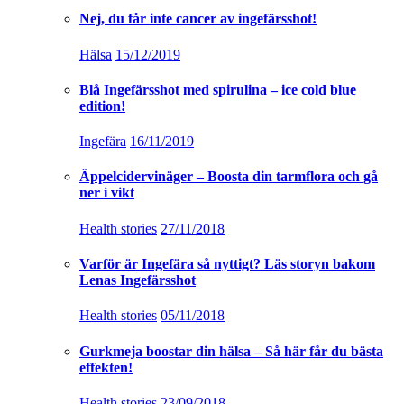
Nej, du får inte cancer av ingefärsshot!
Hälsa
15/12/2019
Blå Ingefärsshot med spirulina – ice cold blue
edition!
Ingefära
16/11/2019
Äppelcidervinäger – Boosta din tarmflora och gå
ner i vikt
Health stories
27/11/2018
Varför är Ingefära så nyttigt? Läs storyn bakom
Lenas Ingefärsshot
Health stories
05/11/2018
Gurkmeja boostar din hälsa – Så här får du bästa
effekten!
Health stories
23/09/2018