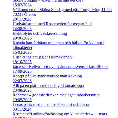
Sköna Söndag – vilken härlig dag det blev!
15/02/2024
Välkommen till Sköna Söndag med gäst Tony Irving 11 feb
2023 i Örebro
28/11/2023
Hudvårdsrutin med Rosenserien för mogen hud
14/08/2023
Elektrolyter och vätskeersättning
29/06/2026
Kreatin kan förbättra träningen och hälsan för kvinnor i
klimakteriet
16/03/2026
Hur vet jag om jag är i klimakteriet?
18/10/2025
Jag testar Relivo – ett nytt spännande svenskt kosttillskott
17/09/2025
Recept på Svartvinbärsjuice utan kokning
22/07/2026
Allt på en plåt – enkel och god tomatsoppa
23/08/2025
Rabarber – godaste drinken med egen rabarbersyrup
29/05/2025
Lenas pasta med tomat, basilika, ost och bacon
03/11/2024
Kostnadsfri online-föreläsning om klimakteriet – 11 mars