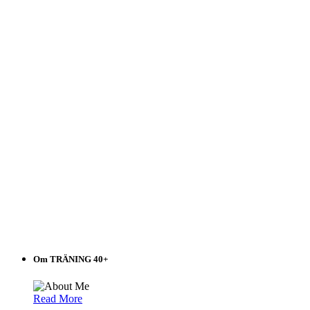
i
listen!
Om TRÄNING 40+
Read More