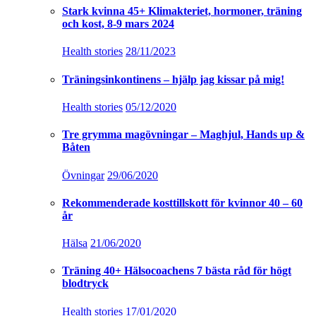
Stark kvinna 45+ Klimakteriet, hormoner, träning
och kost, 8-9 mars 2024
Health stories
28/11/2023
Träningsinkontinens – hjälp jag kissar på mig!
Health stories
05/12/2020
Tre grymma magövningar – Maghjul, Hands up &
Båten
Övningar
29/06/2020
Rekommenderade kosttillskott för kvinnor 40 – 60
år
Hälsa
21/06/2020
Träning 40+ Hälsocoachens 7 bästa råd för högt
blodtryck
Health stories
17/01/2020