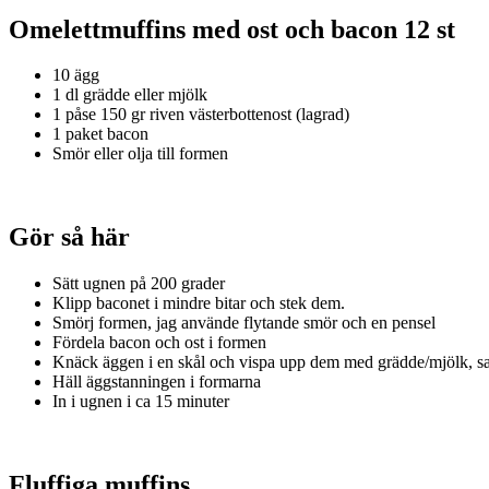
Omelettmuffins med ost och bacon 12 st
10 ägg
1 dl grädde eller mjölk
1 påse 150 gr riven västerbottenost (lagrad)
1 paket bacon
Smör eller olja till formen
Gör så här
Sätt ugnen på 200 grader
Klipp baconet i mindre bitar och stek dem.
Smörj formen, jag använde flytande smör och en pensel
Fördela bacon och ost i formen
Knäck äggen i en skål och vispa upp dem med grädde/mjölk, sa
Häll äggstanningen i formarna
In i ugnen i ca 15 minuter
Fluffiga muffins