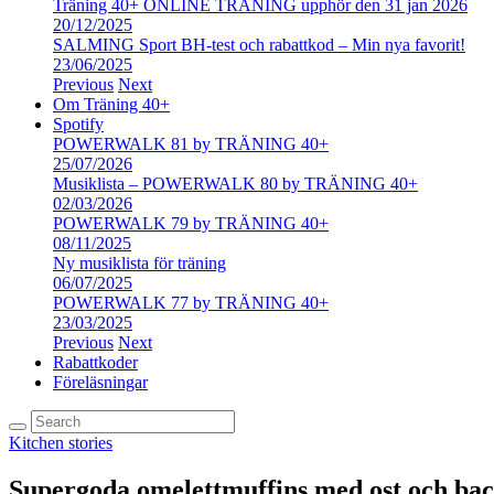
Träning 40+ ONLINE TRÄNING upphör den 31 jan 2026
20/12/2025
SALMING Sport BH-test och rabattkod – Min nya favorit!
23/06/2025
Previous
Next
Om Träning 40+
Spotify
POWERWALK 81 by TRÄNING 40+
25/07/2026
Musiklista – POWERWALK 80 by TRÄNING 40+
02/03/2026
POWERWALK 79 by TRÄNING 40+
08/11/2025
Ny musiklista för träning
06/07/2025
POWERWALK 77 by TRÄNING 40+
23/03/2025
Previous
Next
Rabattkoder
Föreläsningar
Kitchen stories
Supergoda omelettmuffins med ost och ba