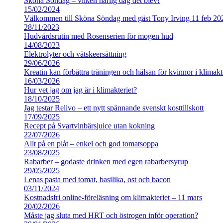
Sköna Söndag – vilken härlig dag det blev!
15/02/2024
Välkommen till Sköna Söndag med gäst Tony Irving 11 feb 20
28/11/2023
Hudvårdsrutin med Rosenserien för mogen hud
14/08/2023
Elektrolyter och vätskeersättning
29/06/2026
Kreatin kan förbättra träningen och hälsan för kvinnor i klimakt
16/03/2026
Hur vet jag om jag är i klimakteriet?
18/10/2025
Jag testar Relivo – ett nytt spännande svenskt kosttillskott
17/09/2025
Recept på Svartvinbärsjuice utan kokning
22/07/2026
Allt på en plåt – enkel och god tomatsoppa
23/08/2025
Rabarber – godaste drinken med egen rabarbersyrup
29/05/2025
Lenas pasta med tomat, basilika, ost och bacon
03/11/2024
Kostnadsfri online-föreläsning om klimakteriet – 11 mars
20/02/2026
Måste jag sluta med HRT och östrogen inför operation?