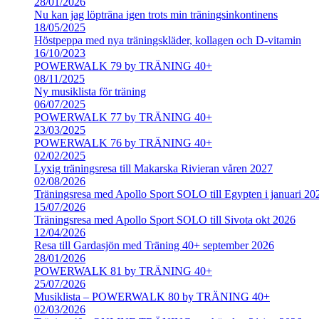
28/01/2026
Nu kan jag löpträna igen trots min träningsinkontinens
18/05/2025
Höstpeppa med nya träningskläder, kollagen och D-vitamin
16/10/2023
POWERWALK 79 by TRÄNING 40+
08/11/2025
Ny musiklista för träning
06/07/2025
POWERWALK 77 by TRÄNING 40+
23/03/2025
POWERWALK 76 by TRÄNING 40+
02/02/2025
Lyxig träningsresa till Makarska Rivieran våren 2027
02/08/2026
Träningsresa med Apollo Sport SOLO till Egypten i januari 20
15/07/2026
Träningsresa med Apollo Sport SOLO till Sivota okt 2026
12/04/2026
Resa till Gardasjön med Träning 40+ september 2026
28/01/2026
POWERWALK 81 by TRÄNING 40+
25/07/2026
Musiklista – POWERWALK 80 by TRÄNING 40+
02/03/2026