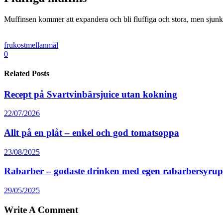
Muffinsen kommer att expandera och bli fluffiga och stora, men sjunker
frukost
mellanmål
0
Related Posts
Recept på Svartvinbärsjuice utan kokning
22/07/2026
Allt på en plåt – enkel och god tomatsoppa
23/08/2025
Rabarber – godaste drinken med egen rabarbersyrup
29/05/2025
Write A Comment