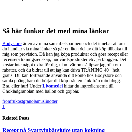
Så här funkar det med mina länkar
Bodystore
är en av mina samarbetspartners och det innebär att om
du handlar via mina länkar så går en liten del av ditt köp tillbaka till
mig som provision. Då kan jag köpa produkter och göra recept eller
recensera träningsredskap, hudvårdsprodukter etc. på bloggen. Det
kostar inte något extra för dig, utan tvärtom så tipsar jag ofta om
rabatter, och du bidrar till att jag kan driva TRÄNING 40+ helt
gratis. Du kan fortfarande använda ditt konto hos Bodystore och
samla poäng bara du börjar ditt köp från en länk från min blogg.
Bra, eller hur! Under
Livsmedel
hittar du ingredienserna till
Chokladgranolan med hallon och gojibär.
frön
frukost
granola
musli
nötter
1
Related Posts
Recept på Svartvinbärsjuice utan kokning