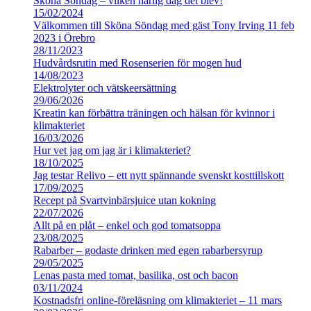
Sköna Söndag – vilken härlig dag det blev!
15/02/2024
Välkommen till Sköna Söndag med gäst Tony Irving 11 feb
2023 i Örebro
28/11/2023
Hudvårdsrutin med Rosenserien för mogen hud
14/08/2023
Elektrolyter och vätskeersättning
29/06/2026
Kreatin kan förbättra träningen och hälsan för kvinnor i
klimakteriet
16/03/2026
Hur vet jag om jag är i klimakteriet?
18/10/2025
Jag testar Relivo – ett nytt spännande svenskt kosttillskott
17/09/2025
Recept på Svartvinbärsjuice utan kokning
22/07/2026
Allt på en plåt – enkel och god tomatsoppa
23/08/2025
Rabarber – godaste drinken med egen rabarbersyrup
29/05/2025
Lenas pasta med tomat, basilika, ost och bacon
03/11/2024
Kostnadsfri online-föreläsning om klimakteriet – 11 mars