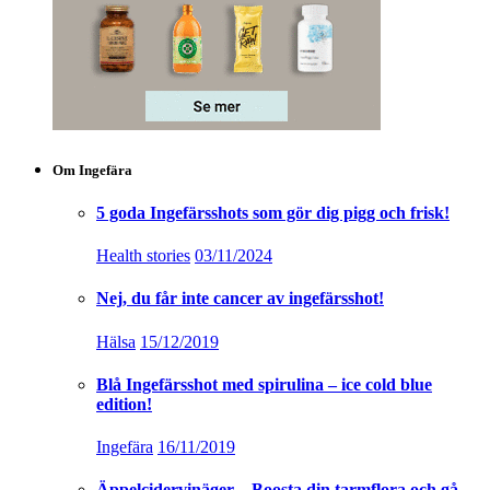
Om Ingefära
5 goda Ingefärsshots som gör dig pigg och frisk!
Health stories
03/11/2024
Nej, du får inte cancer av ingefärsshot!
Hälsa
15/12/2019
Blå Ingefärsshot med spirulina – ice cold blue
edition!
Ingefära
16/11/2019
Äppelcidervinäger – Boosta din tarmflora och gå