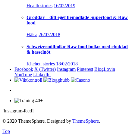
Health stories
16/02/2019
Groddar – ditt eget hemodlade Superfood & Raw
food
Hälsa
26/07/2018
Schweizernötbollar Raw food bollar med choklad
& hasselnöt
Kitchen stories
18/02/2018
Facebook
X (Twitter)
Instagram
Pinterest
BlogLovin
YouTube
LinkedIn
[instagram-feed]
© 2020 ThemeSphere. Designed by
ThemeSphere
.
Top