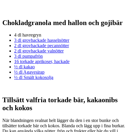
Chokladgranola med hallon och gojibär
4 dl havregryn
3 dl grovhackade hasselnötter
2 dl grovhackade pecannötter
2 dl grovhackade valnötter
3 dl pumpafrön
16 torkade aprikoser, hackade
½ dl kakao
½ dl Agavesirap
½ dl Smält kokosolja
Tillsätt valfria torkade bär, kakaonibs
och kokos
När blandningen svalnat helt lägger du den i en stor bunke och
tillsätter torkade bär och kokos. Blanda och lägg upp i fina burkar.
Du kan använda vilka nötter, frön och frukter eller bär du vill i