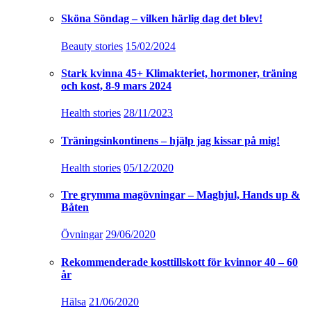
Sköna Söndag – vilken härlig dag det blev!
Beauty stories
15/02/2024
Stark kvinna 45+ Klimakteriet, hormoner, träning
och kost, 8-9 mars 2024
Health stories
28/11/2023
Träningsinkontinens – hjälp jag kissar på mig!
Health stories
05/12/2020
Tre grymma magövningar – Maghjul, Hands up &
Båten
Övningar
29/06/2020
Rekommenderade kosttillskott för kvinnor 40 – 60
år
Hälsa
21/06/2020