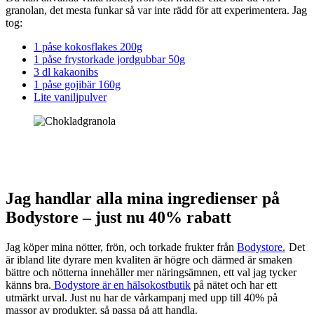
granolan, det mesta funkar så var inte rädd för att experimentera. Jag
tog:
1 påse kokosflakes 200g
1 påse frystorkade jordgubbar 50g
3 dl kakaonibs
1 påse gojibär 160g
Lite vaniljpulver
Jag handlar alla mina ingredienser på
Bodystore – just nu 40% rabatt
Jag köper mina nötter, frön, och torkade frukter från
Bodystore.
Det
är ibland lite dyrare men kvaliten är högre och därmed är smaken
bättre och nötterna innehåller mer näringsämnen, ett val jag tycker
känns bra.
Bodystore är en hälsokostbutik
på nätet och har ett
utmärkt urval. Just nu har de vårkampanj med upp till 40% på
massor av produkter, så passa på att handla.