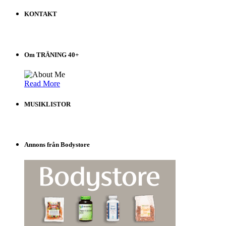
INLÄGG
på
KONTAKT
Träning
40+
Välj
i
Om TRÄNING 40+
listen!
Read More
MUSIKLISTOR
Annons från Bodystore