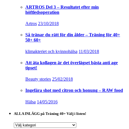
ARTROS Del 3 – Resultatet efter min
höftledsoperation
Artros
23/10/2018
Så tränar du rätt för din ålder – Träning för 40+
50+ 60+
klimakteriet och kvinnohälsa
11/03/2018
Att äta kollagen är det överlägset bästa anti age
tipset!
Beauty stories
25/02/2018
Ingefära shot med citron och honung – RAW food
Hälsa
14/05/2016
ALLA INLÄGG på Träning 40+ Välj i listen!
ALLA