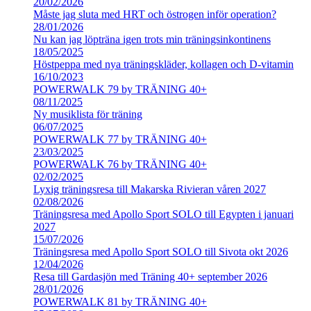
20/02/2026
Måste jag sluta med HRT och östrogen inför operation?
28/01/2026
Nu kan jag löpträna igen trots min träningsinkontinens
18/05/2025
Höstpeppa med nya träningskläder, kollagen och D-vitamin
16/10/2023
POWERWALK 79 by TRÄNING 40+
08/11/2025
Ny musiklista för träning
06/07/2025
POWERWALK 77 by TRÄNING 40+
23/03/2025
POWERWALK 76 by TRÄNING 40+
02/02/2025
Lyxig träningsresa till Makarska Rivieran våren 2027
02/08/2026
Träningsresa med Apollo Sport SOLO till Egypten i januari
2027
15/07/2026
Träningsresa med Apollo Sport SOLO till Sivota okt 2026
12/04/2026
Resa till Gardasjön med Träning 40+ september 2026
28/01/2026
POWERWALK 81 by TRÄNING 40+