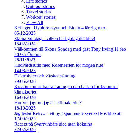
Life stories
Outdoor stories
Travel stories
Workout stories
View All
Kollagen, Hyaluronsyra och Biotin – lär dig mer..
05/12/2025
Sköna Söndag – vilken härlig dag det blev!
15/02/2024
Välkommen till Sköna Söndag med gäst Tony Irving 11 feb
2023 i Örebro
28/11/2023
Hudvårdsrutin med Rosenserien för mogen hud
14/08/2023
Elektrolyter och vätskeersättning
29/06/2026
Kreatin kan förbättra träningen och hälsan för kvinnor i
klimakteriet
16/03/2026
Hur vet jag om jag är i klimakteriet?
18/10/2025
Jag testar Relivo – ett nytt spännande svenskt kosttillskott
17/09/2025
Recept på Svartvinbärsjuice utan kokning
22/07/2026