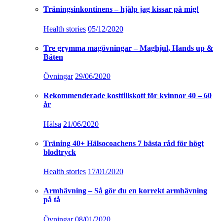
Träningsinkontinens – hjälp jag kissar på mig!
Health stories
05/12/2020
Tre grymma magövningar – Maghjul, Hands up &
Båten
Övningar
29/06/2020
Rekommenderade kosttillskott för kvinnor 40 – 60
år
Hälsa
21/06/2020
Träning 40+ Hälsocoachens 7 bästa råd för högt
blodtryck
Health stories
17/01/2020
Armhävning – Så gör du en korrekt armhävning
på tå
Övningar
08/01/2020