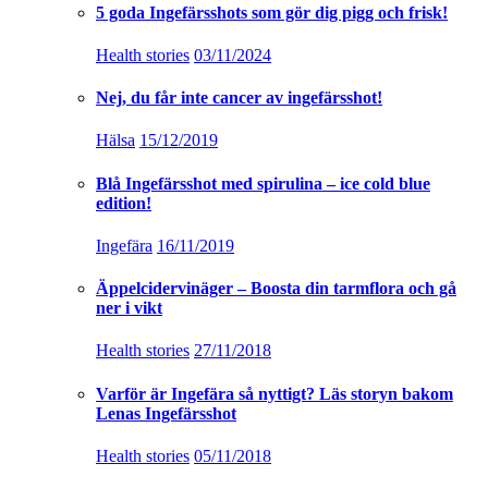
5 goda Ingefärsshots som gör dig pigg och frisk!
Health stories
03/11/2024
Nej, du får inte cancer av ingefärsshot!
Hälsa
15/12/2019
Blå Ingefärsshot med spirulina – ice cold blue
edition!
Ingefära
16/11/2019
Äppelcidervinäger – Boosta din tarmflora och gå
ner i vikt
Health stories
27/11/2018
Varför är Ingefära så nyttigt? Läs storyn bakom
Lenas Ingefärsshot
Health stories
05/11/2018