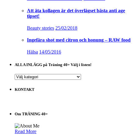
Att äta kollagen är det överlägset bästa anti age
tipset!
Beauty stories
25/02/2018
Ingefära shot med citron och honung – RAW food
Hälsa
14/05/2016
ALLA INLÄGG på Träning 40+ Välj i listen!
ALLA
INLÄGG
på
KONTAKT
Träning
40+
Välj
i
Om TRÄNING 40+
listen!
Read More