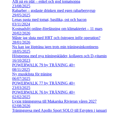
Allt på en plåt – enkel och god tomatsoppa
23/08/2025
Rabarber – godaste drinken med egen rabarbersyrup
29/05/2025
Lenas pasta med tomat, basilika, ost och bacon
03/11/2024
Kostnadsfri online-föreläsning om klimakteriet – 11 mars
20/02/2026
Måste jag sluta med HRT och östrogen inför operation?
28/01/2026
Nu kan jag löpträna igen trots min träningsinkontinens
18/05/2025
Höstpeppa med nya träningskläder, kollagen och D-vitamin
16/10/2023
POWERWALK 79 by TRÄNING 40+
08/11/2025
Ny musiklista för träning
06/07/2025
POWERWALK 77 by TRÄNING 40+
23/03/2025
POWERWALK 76 by TRÄNING 40+
02/02/2025
Lyxig träningsresa till Makarska Rivieran våren 2027
02/08/2026
Träningsresa med Apollo Sport SOLO till Egypten i januari