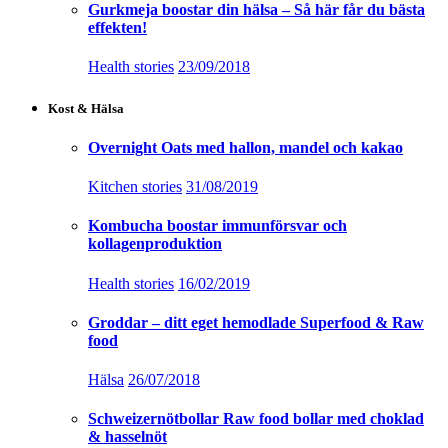
Gurkmeja boostar din hälsa – Så här får du bästa
effekten!
Health stories
23/09/2018
Kost & Hälsa
Overnight Oats med hallon, mandel och kakao
Kitchen stories
31/08/2019
Kombucha boostar immunförsvar och
kollagenproduktion
Health stories
16/02/2019
Groddar – ditt eget hemodlade Superfood & Raw
food
Hälsa
26/07/2018
Schweizernötbollar Raw food bollar med choklad
& hasselnöt