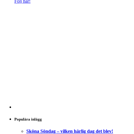
Följ här!
Populära inlägg
Sköna Söndag – vilken härlig dag det blev!