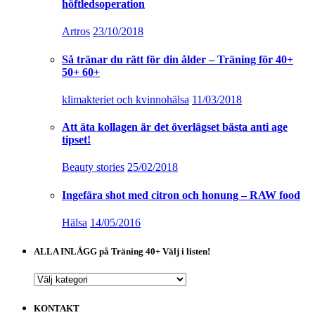
höftledsoperation
Artros
23/10/2018
Så tränar du rätt för din ålder – Träning för 40+
50+ 60+
klimakteriet och kvinnohälsa
11/03/2018
Att äta kollagen är det överlägset bästa anti age
tipset!
Beauty stories
25/02/2018
Ingefära shot med citron och honung – RAW food
Hälsa
14/05/2016
ALLA INLÄGG på Träning 40+ Välj i listen!
ALLA
INLÄGG
på
KONTAKT