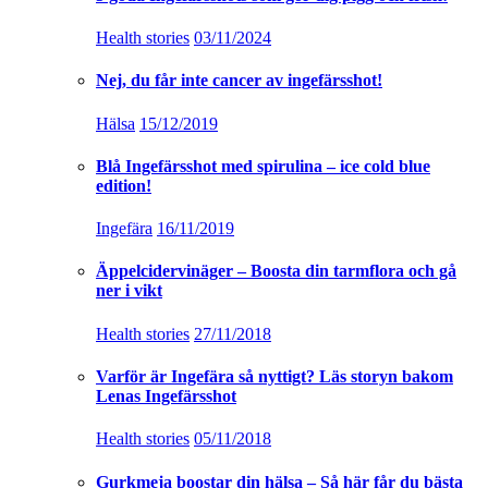
Health stories
03/11/2024
Nej, du får inte cancer av ingefärsshot!
Hälsa
15/12/2019
Blå Ingefärsshot med spirulina – ice cold blue
edition!
Ingefära
16/11/2019
Äppelcidervinäger – Boosta din tarmflora och gå
ner i vikt
Health stories
27/11/2018
Varför är Ingefära så nyttigt? Läs storyn bakom
Lenas Ingefärsshot
Health stories
05/11/2018
Gurkmeja boostar din hälsa – Så här får du bästa