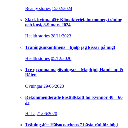
Beauty stories
15/02/2024
Stark kvinna 45+ Klimakteriet, hormoner, träning
och kost, 8-9 mars 2024
Health stories
28/11/2023
Träningsinkontinens – hjälp jag kissar på mig!
Health stories
05/12/2020
Tre grymma magövningar – Maghjul, Hands up &
Båten
Övningar
29/06/2020
Rekommenderade kosttillskott för kvinnor 40 – 60
år
Hälsa
21/06/2020
Träning 40+ Hälsocoachens 7 bästa råd för högt