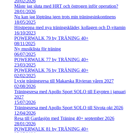
20/02/2026
Måste jag sluta med HRT och östrogen inför operation?
28/01/2026
Nu kan jag löpträna igen trots min träningsinkontinens
18/05/2025
Höstpeppa med nya träningskläder, kollagen och D-vitamin
16/10/2023
POWERWALK 79 by TRÄNING 40+
08/11/2025
Ny musiklista för träning
06/07/2025
POWERWALK 77 by TRÄNING 40+
23/03/2025
POWERWALK 76 by TRÄNING 40+
02/02/2025
Lyxig träningsresa till Makarska Rivieran våren 2027
02/08/2026
Träningsresa med Apollo Sport SOLO till Egypten i januari
2027
15/07/2026
Träningsresa med Apollo Sport SOLO till Sivota okt 2026
12/04/2026
Resa till Gardasjön med Träning 40+ september 2026
28/01/2026
POWERWALK 81 by TRÄNING 40+