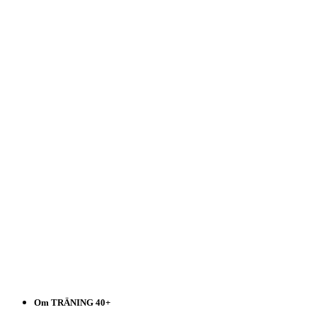
Träning
40+
Välj
i
listen!
Om TRÄNING 40+