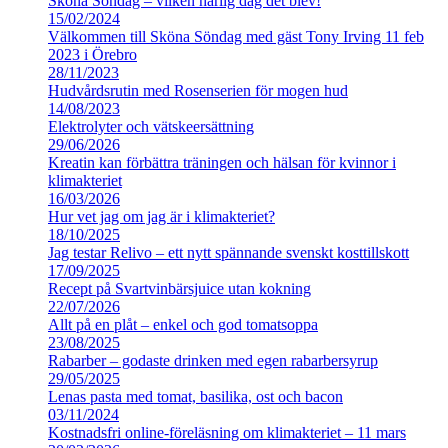
Sköna Söndag – vilken härlig dag det blev!
15/02/2024
Välkommen till Sköna Söndag med gäst Tony Irving 11 feb
2023 i Örebro
28/11/2023
Hudvårdsrutin med Rosenserien för mogen hud
14/08/2023
Elektrolyter och vätskeersättning
29/06/2026
Kreatin kan förbättra träningen och hälsan för kvinnor i
klimakteriet
16/03/2026
Hur vet jag om jag är i klimakteriet?
18/10/2025
Jag testar Relivo – ett nytt spännande svenskt kosttillskott
17/09/2025
Recept på Svartvinbärsjuice utan kokning
22/07/2026
Allt på en plåt – enkel och god tomatsoppa
23/08/2025
Rabarber – godaste drinken med egen rabarbersyrup
29/05/2025
Lenas pasta med tomat, basilika, ost och bacon
03/11/2024
Kostnadsfri online-föreläsning om klimakteriet – 11 mars