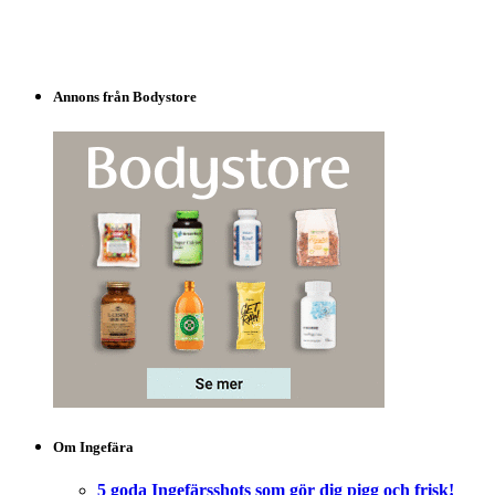
Annons från Bodystore
Om Ingefära
5 goda Ingefärsshots som gör dig pigg och frisk!