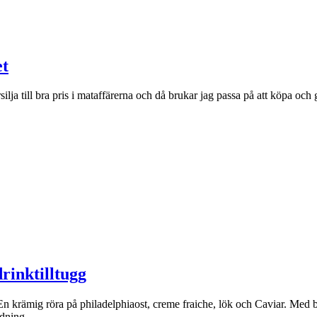
et
ilja till bra pris i mataffärerna och då brukar jag passa på att köpa och
rinktilltugg
En krämig röra på philadelphiaost, creme fraiche, lök och Caviar. Med bar
tidning…