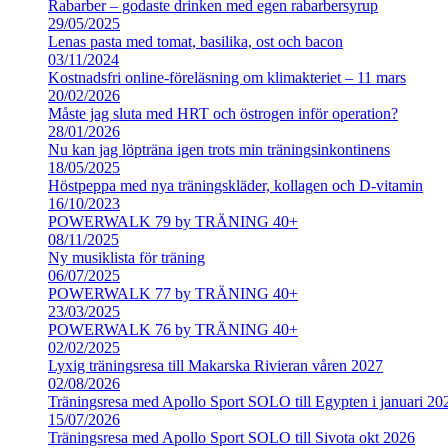
Rabarber – godaste drinken med egen rabarbersyrup
29/05/2025
Lenas pasta med tomat, basilika, ost och bacon
03/11/2024
Kostnadsfri online-föreläsning om klimakteriet – 11 mars
20/02/2026
Måste jag sluta med HRT och östrogen inför operation?
28/01/2026
Nu kan jag löpträna igen trots min träningsinkontinens
18/05/2025
Höstpeppa med nya träningskläder, kollagen och D-vitamin
16/10/2023
POWERWALK 79 by TRÄNING 40+
08/11/2025
Ny musiklista för träning
06/07/2025
POWERWALK 77 by TRÄNING 40+
23/03/2025
POWERWALK 76 by TRÄNING 40+
02/02/2025
Lyxig träningsresa till Makarska Rivieran våren 2027
02/08/2026
Träningsresa med Apollo Sport SOLO till Egypten i januari 20
15/07/2026
Träningsresa med Apollo Sport SOLO till Sivota okt 2026