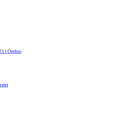
23 i Örebro
eriet