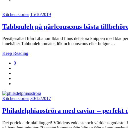
Kitchen stories
15/10/2019
Tabbouleh på pärlcouscous bästa tillbehör
Persiljesallad från Libanon Ibland finns det stora knippen med bladpers
innehåller Tabbouleh tomater, lök och couscous eller bulgur.…
Keep Reading
0
Kitchen stories
30/12/2017
Philadelphiaoströra med caviar – perfekt d
Det perfekta drinktilltugget! Världens enklaste och världens godaste. 
på bara fem minuter. Receptet kommer från början från någon vecko