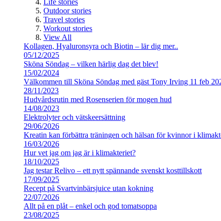
Life stories
Outdoor stories
Travel stories
Workout stories
View All
Kollagen, Hyaluronsyra och Biotin – lär dig mer..
05/12/2025
Sköna Söndag – vilken härlig dag det blev!
15/02/2024
Välkommen till Sköna Söndag med gäst Tony Irving 11 feb 20
28/11/2023
Hudvårdsrutin med Rosenserien för mogen hud
14/08/2023
Elektrolyter och vätskeersättning
29/06/2026
Kreatin kan förbättra träningen och hälsan för kvinnor i klimakt
16/03/2026
Hur vet jag om jag är i klimakteriet?
18/10/2025
Jag testar Relivo – ett nytt spännande svenskt kosttillskott
17/09/2025
Recept på Svartvinbärsjuice utan kokning
22/07/2026
Allt på en plåt – enkel och god tomatsoppa
23/08/2025