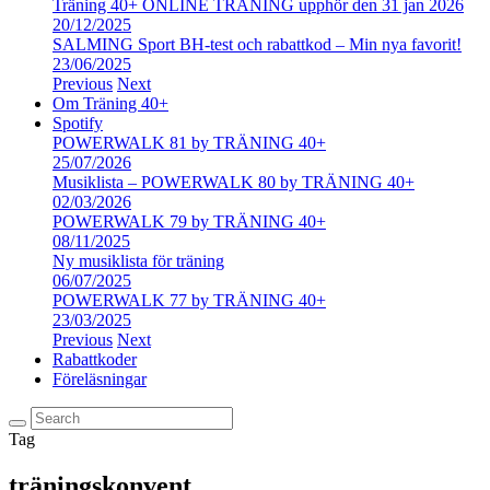
Träning 40+ ONLINE TRÄNING upphör den 31 jan 2026
20/12/2025
SALMING Sport BH-test och rabattkod – Min nya favorit!
23/06/2025
Previous
Next
Om Träning 40+
Spotify
POWERWALK 81 by TRÄNING 40+
25/07/2026
Musiklista – POWERWALK 80 by TRÄNING 40+
02/03/2026
POWERWALK 79 by TRÄNING 40+
08/11/2025
Ny musiklista för träning
06/07/2025
POWERWALK 77 by TRÄNING 40+
23/03/2025
Previous
Next
Rabattkoder
Föreläsningar
Tag
träningskonvent