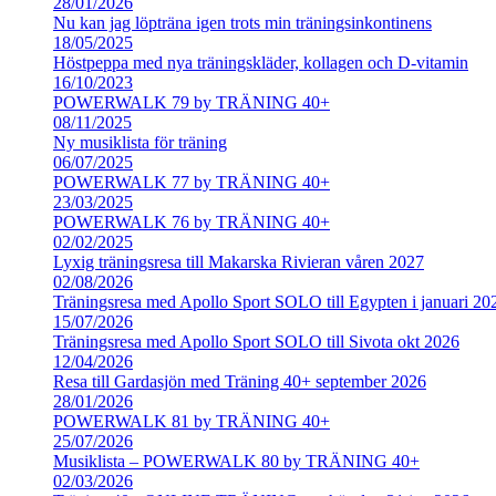
28/01/2026
Nu kan jag löpträna igen trots min träningsinkontinens
18/05/2025
Höstpeppa med nya träningskläder, kollagen och D-vitamin
16/10/2023
POWERWALK 79 by TRÄNING 40+
08/11/2025
Ny musiklista för träning
06/07/2025
POWERWALK 77 by TRÄNING 40+
23/03/2025
POWERWALK 76 by TRÄNING 40+
02/02/2025
Lyxig träningsresa till Makarska Rivieran våren 2027
02/08/2026
Träningsresa med Apollo Sport SOLO till Egypten i januari 20
15/07/2026
Träningsresa med Apollo Sport SOLO till Sivota okt 2026
12/04/2026
Resa till Gardasjön med Träning 40+ september 2026
28/01/2026
POWERWALK 81 by TRÄNING 40+
25/07/2026
Musiklista – POWERWALK 80 by TRÄNING 40+
02/03/2026