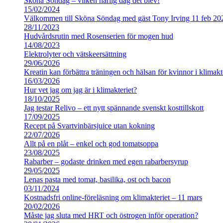
Sköna Söndag – vilken härlig dag det blev!
15/02/2024
Välkommen till Sköna Söndag med gäst Tony Irving 11 feb 20
28/11/2023
Hudvårdsrutin med Rosenserien för mogen hud
14/08/2023
Elektrolyter och vätskeersättning
29/06/2026
Kreatin kan förbättra träningen och hälsan för kvinnor i klimakt
16/03/2026
Hur vet jag om jag är i klimakteriet?
18/10/2025
Jag testar Relivo – ett nytt spännande svenskt kosttillskott
17/09/2025
Recept på Svartvinbärsjuice utan kokning
22/07/2026
Allt på en plåt – enkel och god tomatsoppa
23/08/2025
Rabarber – godaste drinken med egen rabarbersyrup
29/05/2025
Lenas pasta med tomat, basilika, ost och bacon
03/11/2024
Kostnadsfri online-föreläsning om klimakteriet – 11 mars
20/02/2026
Måste jag sluta med HRT och östrogen inför operation?