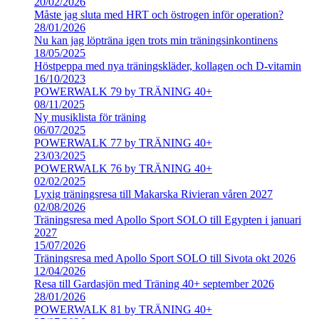
20/02/2026
Måste jag sluta med HRT och östrogen inför operation?
28/01/2026
Nu kan jag löpträna igen trots min träningsinkontinens
18/05/2025
Höstpeppa med nya träningskläder, kollagen och D-vitamin
16/10/2023
POWERWALK 79 by TRÄNING 40+
08/11/2025
Ny musiklista för träning
06/07/2025
POWERWALK 77 by TRÄNING 40+
23/03/2025
POWERWALK 76 by TRÄNING 40+
02/02/2025
Lyxig träningsresa till Makarska Rivieran våren 2027
02/08/2026
Träningsresa med Apollo Sport SOLO till Egypten i januari
2027
15/07/2026
Träningsresa med Apollo Sport SOLO till Sivota okt 2026
12/04/2026
Resa till Gardasjön med Träning 40+ september 2026
28/01/2026
POWERWALK 81 by TRÄNING 40+