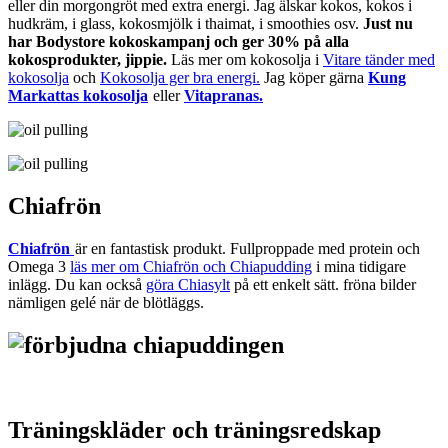
eller din morgongröt med extra energi. Jag älskar kokos, kokos i
hudkräm, i glass, kokosmjölk i thaimat, i smoothies osv.
Just nu
har Bodystore kokoskampanj och ger 30% på alla
kokosprodukter, jippie.
Läs mer om kokosolja i
Vitare tänder med
kokosolja
och
Kokosolja ger bra energi.
Jag köper gärna
Kung
Markattas kokosolja
eller
Vitapranas.
Chiafrön
Chiafrön
är en fantastisk produkt. Fullproppade med protein och
Omega 3
läs mer om Chiafrön och Chiapudding
i mina tidigare
inlägg. Du kan också
göra Chiasylt
på ett enkelt sätt. fröna bilder
nämligen gelé när de blötläggs.
Träningskläder och träningsredskap