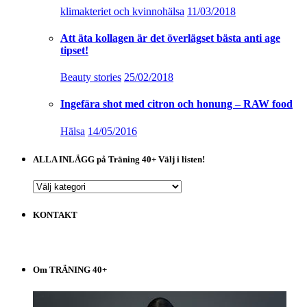
klimakteriet och kvinnohälsa
11/03/2018
Att äta kollagen är det överlägset bästa anti age
tipset!
Beauty stories
25/02/2018
Ingefära shot med citron och honung – RAW food
Hälsa
14/05/2016
ALLA INLÄGG på Träning 40+ Välj i listen!
ALLA
INLÄGG
på
KONTAKT
Träning
40+
Välj
i
Om TRÄNING 40+
listen!