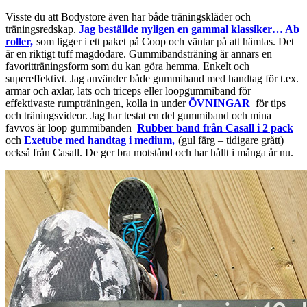
Visste du att Bodystore även har både träningskläder och
träningsredskap.
Jag beställde nyligen en gammal klassiker… Ab
roller,
som ligger i ett paket på Coop och väntar på att hämtas. Det
är en riktigt tuff magdödare. Gummibandsträning är annars en
favoritträningsform som du kan göra hemma. Enkelt och
supereffektivt. Jag använder både gummiband med handtag för t.ex.
armar och axlar, lats och triceps eller loopgummiband för
effektivaste rumpträningen, kolla in under
ÖVNINGAR
för tips
och träningsvideor. Jag har testat en del gummiband och mina
favvos är loop gummibanden
Rubber band från Casall i 2 pack
och
Exetube med handtag i medium,
(gul färg – tidigare grått)
också från Casall. De ger bra motstånd och har hållt i många år nu.