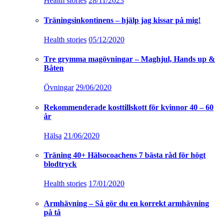
Health stories
28/11/2023
Träningsinkontinens – hjälp jag kissar på mig!
Health stories
05/12/2020
Tre grymma magövningar – Maghjul, Hands up &
Båten
Övningar
29/06/2020
Rekommenderade kosttillskott för kvinnor 40 – 60
år
Hälsa
21/06/2020
Träning 40+ Hälsocoachens 7 bästa råd för högt
blodtryck
Health stories
17/01/2020
Armhävning – Så gör du en korrekt armhävning
på tå