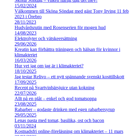
Sköna Söndag – vilken härlig dag det blev!
15/02/2024
Välkommen till Sköna Söndag med gäst Tony Irving 11 feb
2023 i Örebro
28/11/2023
Hudvårdsrutin med Rosenserien för mogen hud
14/08/2023
Elektrolyter och vätskeersättning
29/06/2026
Kreatin kan förbättra träningen och hälsan för kvinnor i
klimakteriet
16/03/2026
Hur vet jag om jag är i klimakteriet?
18/10/2025
Jag testar Relivo – ett nytt spännande svenskt kosttillskott
17/09/2025
Recept på Svartvinbärsjuice utan kokning
22/07/2026
Allt på en plåt – enkel och god tomatsoppa
23/08/2025
Rabarber – godaste drinken med egen rabarbersyrup
29/05/2025
Lenas pasta med tomat, basilika, ost och bacon
03/11/2024
Kostnadsfri online-föreläsning om klimakteriet – 11 mars