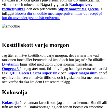
sig extra frukt och grönt i pulverform som ger dig antioxidanter,
vitaminer och mineraler. Några jag gillar är
Baobapulver
,
rödbetspulver
och den prisbelönta
Super booster v.1 greens.
I
inlägget
Boosta din smoothie med superpulver hittar du recept på
hur du använder just de här pulvrena.
Kosttillskott varje morgon
Jag äter en näve kosttillskott varje morgon, det varierar lite vad
ransonen innehåller beroende på årstid och hur jag mår för tillfället.
D-vitamin
finns alltid med utom under sommarmånaderna.
Omgega 3
äter jag året runt, ibland vill jag ha något extra och tar då
t.ex.
Q10.
Green Earths super zink
och
Super magnesium
är två
nya favoriter sen ett halvår tillbaka, och jag ska berätta mer om dem
och varför du ska äta dem i ett senare inlägg.
Kokosolja
Kokosolja
är en annan favorit som jag alltid har hemma. Bra till allt
från att steka i till sminkbortagning och för att boosta en smoothie