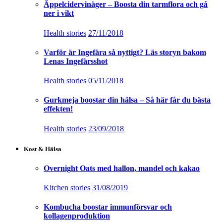
Äppelcidervinäger – Boosta din tarmflora och gå
ner i vikt
Health stories
27/11/2018
Varför är Ingefära så nyttigt? Läs storyn bakom
Lenas Ingefärsshot
Health stories
05/11/2018
Gurkmeja boostar din hälsa – Så här får du bästa
effekten!
Health stories
23/09/2018
Kost & Hälsa
Overnight Oats med hallon, mandel och kakao
Kitchen stories
31/08/2019
Kombucha boostar immunförsvar och
kollagenproduktion