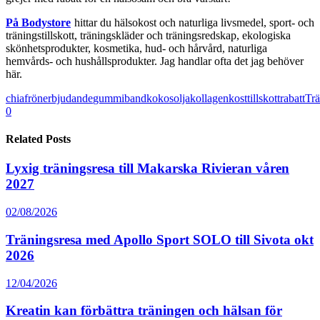
På Bodystore
hittar du hälsokost och naturliga livsmedel, sport- och
träningstillskott, träningskläder och träningsredskap, ekologiska
skönhetsprodukter, kosmetika, hud- och hårvård, naturliga
hemvårds- och hushållsprodukter. Jag handlar ofta det jag behöver
här.
chiafrön
erbjudande
gummiband
kokosolja
kollagen
kosttillskott
rabatt
Trä
0
Related Posts
Lyxig träningsresa till Makarska Rivieran våren
2027
02/08/2026
Träningsresa med Apollo Sport SOLO till Sivota okt
2026
12/04/2026
Kreatin kan förbättra träningen och hälsan för