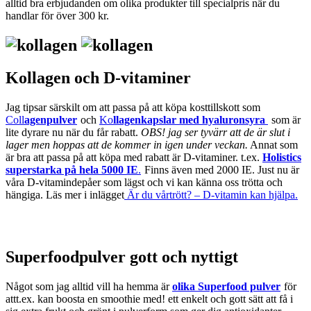
alltid bra erbjudanden om olika produkter till specialpris när du
handlar för över 300 kr.
Kollagen och D-vitaminer
Jag tipsar särskilt om att passa på att köpa kosttillskott som
Coll
agenpulver
och
Ko
llagenkapslar med hyaluronsyra
som är
lite dyrare nu när du får rabatt.
OBS! jag ser tyvärr att de är slut i
lager men hoppas att de kommer in igen under veckan.
Annat som
är bra att passa på att köpa med rabatt är D-vitaminer. t.ex.
Holistics
superstarka på hela 5000 IE
.
Finns även med 2000 IE. Just nu är
våra D-vitamindepåer som lägst och vi kan känna oss trötta och
hängiga. Läs mer i inlägget
Är du vårtrött? – D-vitamin kan hjälpa.
Superfoodpulver gott och nyttigt
Något som jag alltid vill ha hemma är
olika Superfood pulver
för
attt.ex. kan boosta en smoothie med! ett enkelt och gott sätt att få i