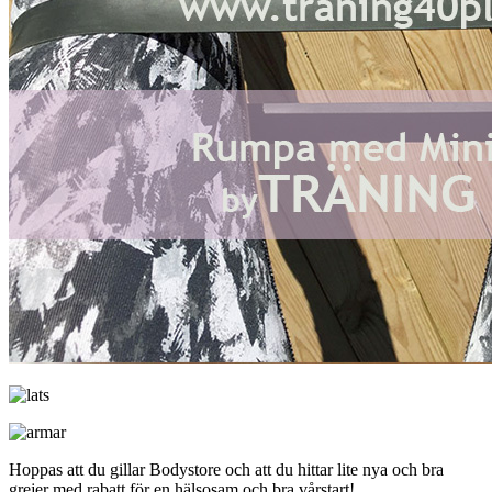
Hoppas att du gillar Bodystore och att du hittar lite nya och bra
grejer med rabatt för en hälsosam och bra vårstart!