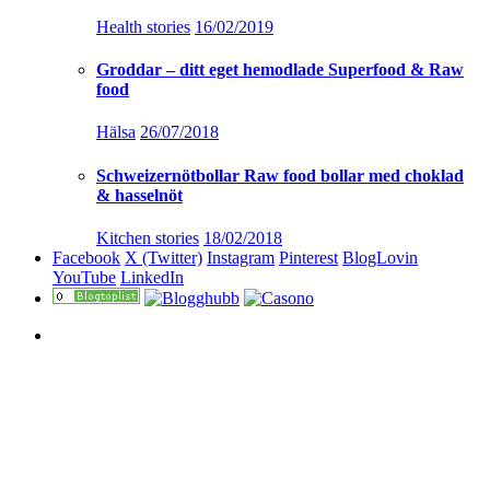
Health stories
16/02/2019
Groddar – ditt eget hemodlade Superfood & Raw
food
Hälsa
26/07/2018
Schweizernötbollar Raw food bollar med choklad
& hasselnöt
Kitchen stories
18/02/2018
Facebook
X (Twitter)
Instagram
Pinterest
BlogLovin
YouTube
LinkedIn