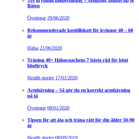
Tre grymma magövningar – Maghjul, Hands up &
Båten
Övningar
29/06/2020
Rekommenderade kosttillskott för kvinnor 40 – 60
år
Hälsa
21/06/2020
Träning 40+ Hälsocoachens 7 bästa råd för högt
blodtryck
Health stories
17/01/2020
Armhävning – Så gör du en korrekt armhävning
på tå
Övningar
08/01/2020
Tipsen för att äta och träna rätt för din ålder 50-90
år
Health stories
08/09/2019