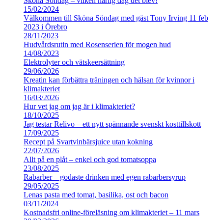
Sköna Söndag – vilken härlig dag det blev!
15/02/2024
Välkommen till Sköna Söndag med gäst Tony Irving 11 feb
2023 i Örebro
28/11/2023
Hudvårdsrutin med Rosenserien för mogen hud
14/08/2023
Elektrolyter och vätskeersättning
29/06/2026
Kreatin kan förbättra träningen och hälsan för kvinnor i
klimakteriet
16/03/2026
Hur vet jag om jag är i klimakteriet?
18/10/2025
Jag testar Relivo – ett nytt spännande svenskt kosttillskott
17/09/2025
Recept på Svartvinbärsjuice utan kokning
22/07/2026
Allt på en plåt – enkel och god tomatsoppa
23/08/2025
Rabarber – godaste drinken med egen rabarbersyrup
29/05/2025
Lenas pasta med tomat, basilika, ost och bacon
03/11/2024
Kostnadsfri online-föreläsning om klimakteriet – 11 mars