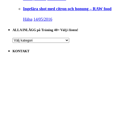
Ingefära shot med citron och honung – RAW food
Hälsa
14/05/2016
ALLA INLÄGG på Träning 40+ Välj i listen!
ALLA
INLÄGG
på
KONTAKT
Träning
40+
Välj
i
listen!