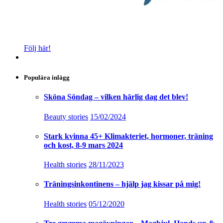
Följ här!
Populära inlägg
Sköna Söndag – vilken härlig dag det blev!
Beauty stories
15/02/2024
Stark kvinna 45+ Klimakteriet, hormoner, träning
och kost, 8-9 mars 2024
Health stories
28/11/2023
Träningsinkontinens – hjälp jag kissar på mig!
Health stories
05/12/2020