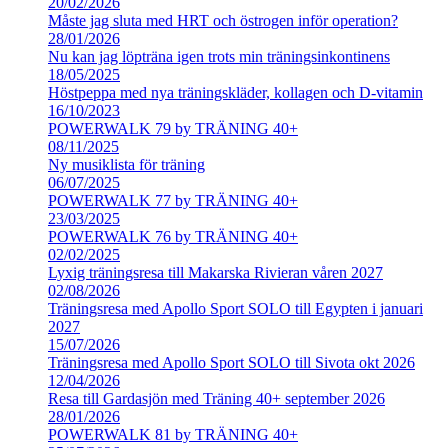
20/02/2026
Måste jag sluta med HRT och östrogen inför operation?
28/01/2026
Nu kan jag löpträna igen trots min träningsinkontinens
18/05/2025
Höstpeppa med nya träningskläder, kollagen och D-vitamin
16/10/2023
POWERWALK 79 by TRÄNING 40+
08/11/2025
Ny musiklista för träning
06/07/2025
POWERWALK 77 by TRÄNING 40+
23/03/2025
POWERWALK 76 by TRÄNING 40+
02/02/2025
Lyxig träningsresa till Makarska Rivieran våren 2027
02/08/2026
Träningsresa med Apollo Sport SOLO till Egypten i januari
2027
15/07/2026
Träningsresa med Apollo Sport SOLO till Sivota okt 2026
12/04/2026
Resa till Gardasjön med Träning 40+ september 2026
28/01/2026
POWERWALK 81 by TRÄNING 40+