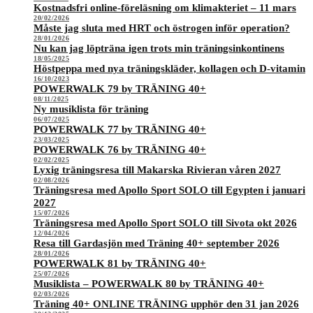
Kostnadsfri online-föreläsning om klimakteriet – 11 mars
20/02/2026
Måste jag sluta med HRT och östrogen inför operation?
28/01/2026
Nu kan jag löpträna igen trots min träningsinkontinens
18/05/2025
Höstpeppa med nya träningskläder, kollagen och D-vitamin
16/10/2023
POWERWALK 79 by TRÄNING 40+
08/11/2025
Ny musiklista för träning
06/07/2025
POWERWALK 77 by TRÄNING 40+
23/03/2025
POWERWALK 76 by TRÄNING 40+
02/02/2025
Lyxig träningsresa till Makarska Rivieran våren 2027
02/08/2026
Träningsresa med Apollo Sport SOLO till Egypten i januari
2027
15/07/2026
Träningsresa med Apollo Sport SOLO till Sivota okt 2026
12/04/2026
Resa till Gardasjön med Träning 40+ september 2026
28/01/2026
POWERWALK 81 by TRÄNING 40+
25/07/2026
Musiklista – POWERWALK 80 by TRÄNING 40+
02/03/2026
Träning 40+ ONLINE TRÄNING upphör den 31 jan 2026