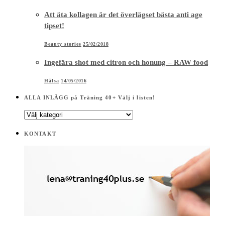
Att äta kollagen är det överlägset bästa anti age
tipset!
Beauty stories
25/02/2018
Ingefära shot med citron och honung – RAW food
Hälsa
14/05/2016
ALLA INLÄGG på Träning 40+ Välj i listen!
ALLA
INLÄGG
på
KONTAKT
Träning
40+
Välj
i
listen!