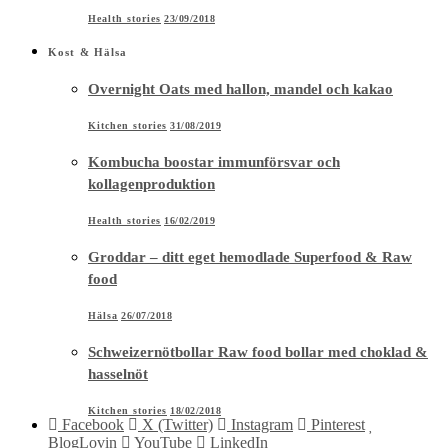
Health stories
23/09/2018
Kost & Hälsa
Overnight Oats med hallon, mandel och kakao
Kitchen stories
31/08/2019
Kombucha boostar immunförsvar och
kollagenproduktion
Health stories
16/02/2019
Groddar – ditt eget hemodlade Superfood & Raw
food
Hälsa
26/07/2018
Schweizernötbollar Raw food bollar med choklad &
hasselnöt
Kitchen stories
18/02/2018
Facebook
X (Twitter)
Instagram
Pinterest
BlogLovin
YouTube
LinkedIn