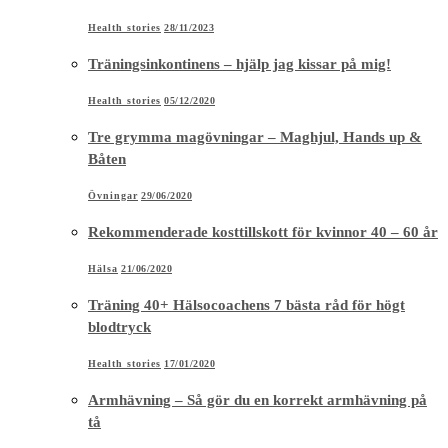
Health stories
28/11/2023
Träningsinkontinens – hjälp jag kissar på mig!
Health stories
05/12/2020
Tre grymma magövningar – Maghjul, Hands up &
Båten
Övningar
29/06/2020
Rekommenderade kosttillskott för kvinnor 40 – 60 år
Hälsa
21/06/2020
Träning 40+ Hälsocoachens 7 bästa råd för högt
blodtryck
Health stories
17/01/2020
Armhävning – Så gör du en korrekt armhävning på
tå