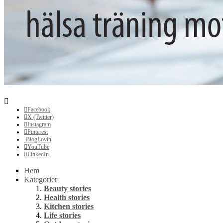
Facebook
X (Twitter)
Instagram
Pinterest
BlogLovin
YouTube
LinkedIn
Hem
Kategorier
Beauty stories
Health stories
Kitchen stories
Life stories