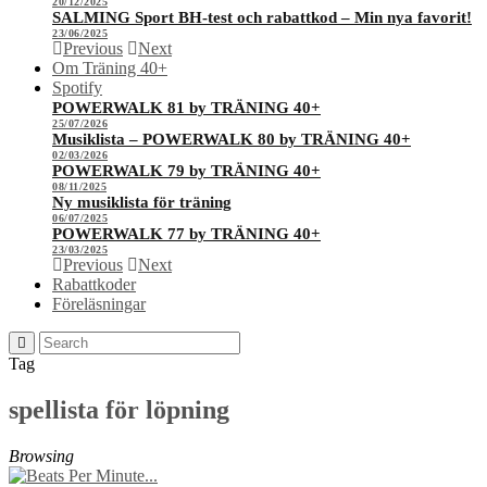
20/12/2025
SALMING Sport BH-test och rabattkod – Min nya favorit!
23/06/2025
Previous
Next
Om Träning 40+
Spotify
POWERWALK 81 by TRÄNING 40+
25/07/2026
Musiklista – POWERWALK 80 by TRÄNING 40+
02/03/2026
POWERWALK 79 by TRÄNING 40+
08/11/2025
Ny musiklista för träning
06/07/2025
POWERWALK 77 by TRÄNING 40+
23/03/2025
Previous
Next
Rabattkoder
Föreläsningar
Tag
spellista för löpning
Browsing