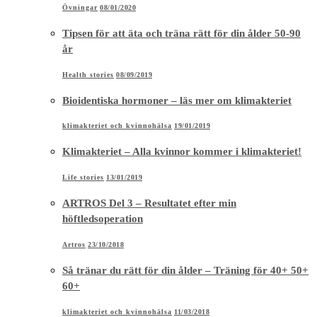
Övningar
08/01/2020
Tipsen för att äta och träna rätt för din ålder 50-90
år
Health stories
08/09/2019
Bioidentiska hormoner – läs mer om klimakteriet
klimakteriet och kvinnohälsa
19/01/2019
Klimakteriet – Alla kvinnor kommer i klimakteriet!
Life stories
13/01/2019
ARTROS Del 3 – Resultatet efter min
höftledsoperation
Artros
23/10/2018
Så tränar du rätt för din ålder – Träning för 40+ 50+
60+
klimakteriet och kvinnohälsa
11/03/2018