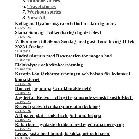
Outdoor stories
Travel stories
Workout stories
View All
Kollagen, Hyaluronsyra och Biotin – lär dig mer..
05/12/2025
Sköna Söndag – vilken härlig dag det blev!
15/02/2024
Välkommen till Sköna Söndag med gäst Tony Irving 11 feb
2023 i Örebro
28/11/2023
Hudvårdsrutin med Rosenserien för mogen hud
14/08/2023
Elektrolyter och vätskeersättning
29/06/2026
Kreatin kan förbättra träningen och hälsan för kvinnor i
klimakteriet
16/03/2026
Hur vet jag om jag är i klimakteriet?
18/10/2025
Jag testar Relivo – ett nytt spännande svenskt kosttillskott
17/09/2025
Recept på Svartvinbärsjuice utan kokning
22/07/2026
Allt på en plåt – enkel och god tomatsoppa
23/08/2025
Rabarber – godaste drinken med egen rabarbersyrup
29/05/2025
Lenas pasta med tomat, basilika, ost och bacon
03/11/2024