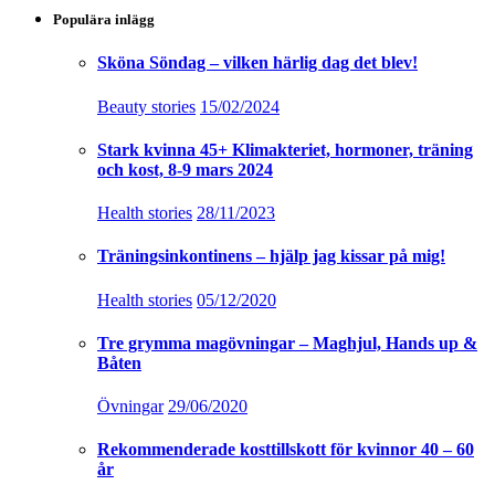
Populära inlägg
Sköna Söndag – vilken härlig dag det blev!
Beauty stories
15/02/2024
Stark kvinna 45+ Klimakteriet, hormoner, träning
och kost, 8-9 mars 2024
Health stories
28/11/2023
Träningsinkontinens – hjälp jag kissar på mig!
Health stories
05/12/2020
Tre grymma magövningar – Maghjul, Hands up &
Båten
Övningar
29/06/2020
Rekommenderade kosttillskott för kvinnor 40 – 60
år