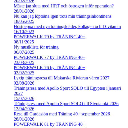
20/02/2026
Måste jag sluta med HRT och östrogen inför operation?
28/01/2026
Nu kan jag löpträna igen trots min träningsinkontinens
18/05/2025
Höstpeppa med nya träningskläder, kollagen och D-vitamin
16/10/2023
POWERWALK 79 by TRÄNING 40+
08/11/2025
Ny musiklista för träning
06/07/2025
POWERWALK 77 by TRÄNING 40+
23/03/2025
POWERWALK 76 by TRÄNING 40+
02/02/2025
Lyxig träningsresa till Makarska Rivieran våren 2027
02/08/2026
Träningsresa med Apollo Sport SOLO till Egypten i januari
2027
15/07/2026
Träningsresa med Apollo Sport SOLO till Sivota okt 2026
12/04/2026
Resa till Gardasjön med Träning 40+ september 2026
28/01/2026
POWERWALK 81 by TRÄNING 40+