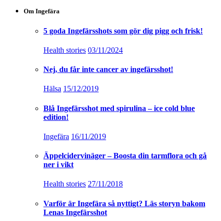
Om Ingefära
5 goda Ingefärsshots som gör dig pigg och frisk!
Health stories
03/11/2024
Nej, du får inte cancer av ingefärsshot!
Hälsa
15/12/2019
Blå Ingefärsshot med spirulina – ice cold blue
edition!
Ingefära
16/11/2019
Äppelcidervinäger – Boosta din tarmflora och gå
ner i vikt
Health stories
27/11/2018
Varför är Ingefära så nyttigt? Läs storyn bakom
Lenas Ingefärsshot