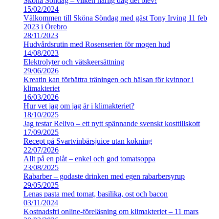
Sköna Söndag – vilken härlig dag det blev!
15/02/2024
Välkommen till Sköna Söndag med gäst Tony Irving 11 feb
2023 i Örebro
28/11/2023
Hudvårdsrutin med Rosenserien för mogen hud
14/08/2023
Elektrolyter och vätskeersättning
29/06/2026
Kreatin kan förbättra träningen och hälsan för kvinnor i
klimakteriet
16/03/2026
Hur vet jag om jag är i klimakteriet?
18/10/2025
Jag testar Relivo – ett nytt spännande svenskt kosttillskott
17/09/2025
Recept på Svartvinbärsjuice utan kokning
22/07/2026
Allt på en plåt – enkel och god tomatsoppa
23/08/2025
Rabarber – godaste drinken med egen rabarbersyrup
29/05/2025
Lenas pasta med tomat, basilika, ost och bacon
03/11/2024
Kostnadsfri online-föreläsning om klimakteriet – 11 mars