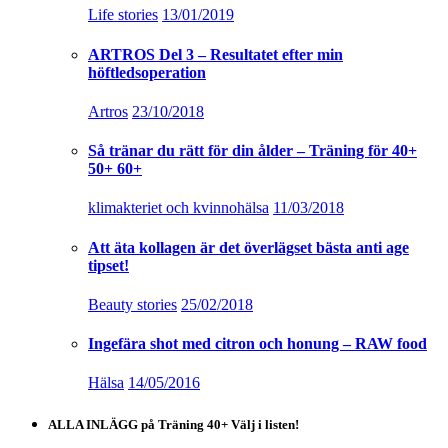
Life stories
13/01/2019
ARTROS Del 3 – Resultatet efter min
höftledsoperation
Artros
23/10/2018
Så tränar du rätt för din ålder – Träning för 40+
50+ 60+
klimakteriet och kvinnohälsa
11/03/2018
Att äta kollagen är det överlägset bästa anti age
tipset!
Beauty stories
25/02/2018
Ingefära shot med citron och honung – RAW food
Hälsa
14/05/2016
ALLA INLÄGG på Träning 40+ Välj i listen!