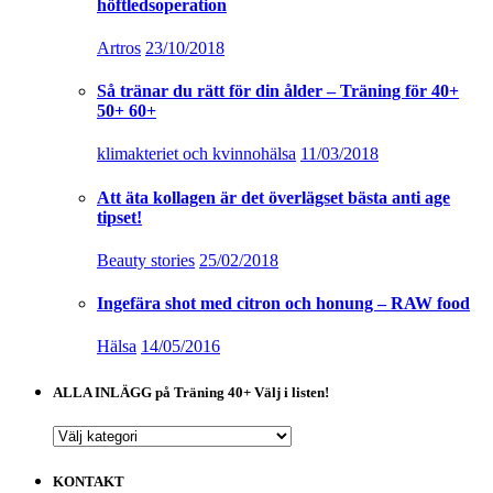
höftledsoperation
Artros
23/10/2018
Så tränar du rätt för din ålder – Träning för 40+
50+ 60+
klimakteriet och kvinnohälsa
11/03/2018
Att äta kollagen är det överlägset bästa anti age
tipset!
Beauty stories
25/02/2018
Ingefära shot med citron och honung – RAW food
Hälsa
14/05/2016
ALLA INLÄGG på Träning 40+ Välj i listen!
ALLA
INLÄGG
på
KONTAKT