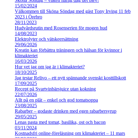
Sköna Söndag – vilken härlig dag det blev!
15/02/2024
Välkommen till Sköna Söndag med gäst Tony Irving 11 feb
2023 i Örebro
28/11/2023
Hudvårdsrutin med Rosenserien för mogen hud
14/08/2023
Elektrolyter och vätskeersättning
29/06/2026
Kreatin kan förbättra träningen och hälsan för kvinnor i
klimakteriet
16/03/2026
Hur vet jag om jag är i klimakteriet?
18/10/2025
Jag testar Relivo – ett nytt spännande svenskt kosttillskott
17/09/2025
Recept på Svartvinbärsjuice utan kokning
22/07/2026
Allt på en plåt – enkel och god tomatsoppa
23/08/2025
Rabarber – godaste drinken med egen rabarbersyrup
29/05/2025
Lenas pasta med tomat, basilika, ost och bacon
03/11/2024
Kostnadsfri online-föreläsning om klimakteriet – 11 mars