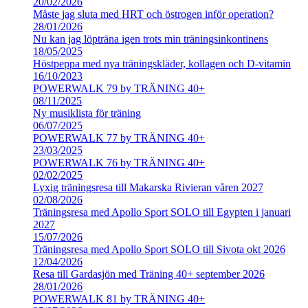
20/02/2026
Måste jag sluta med HRT och östrogen inför operation?
28/01/2026
Nu kan jag löpträna igen trots min träningsinkontinens
18/05/2025
Höstpeppa med nya träningskläder, kollagen och D-vitamin
16/10/2023
POWERWALK 79 by TRÄNING 40+
08/11/2025
Ny musiklista för träning
06/07/2025
POWERWALK 77 by TRÄNING 40+
23/03/2025
POWERWALK 76 by TRÄNING 40+
02/02/2025
Lyxig träningsresa till Makarska Rivieran våren 2027
02/08/2026
Träningsresa med Apollo Sport SOLO till Egypten i januari
2027
15/07/2026
Träningsresa med Apollo Sport SOLO till Sivota okt 2026
12/04/2026
Resa till Gardasjön med Träning 40+ september 2026
28/01/2026
POWERWALK 81 by TRÄNING 40+