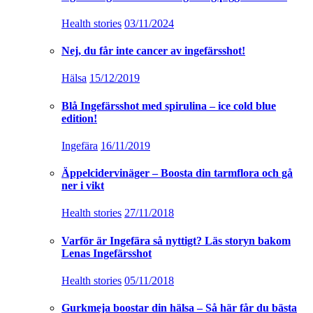
Health stories
03/11/2024
Nej, du får inte cancer av ingefärsshot!
Hälsa
15/12/2019
Blå Ingefärsshot med spirulina – ice cold blue
edition!
Ingefära
16/11/2019
Äppelcidervinäger – Boosta din tarmflora och gå
ner i vikt
Health stories
27/11/2018
Varför är Ingefära så nyttigt? Läs storyn bakom
Lenas Ingefärsshot
Health stories
05/11/2018
Gurkmeja boostar din hälsa – Så här får du bästa