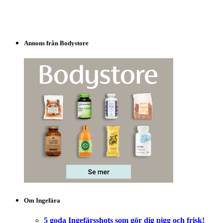
Annons från Bodystore
Om Ingefära
5 goda Ingefärsshots som gör dig pigg och frisk!