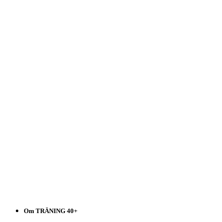
Träning
40+
Välj
i
listen!
Om TRÄNING 40+