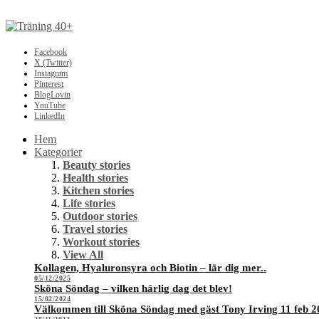
Facebook
X (Twitter)
Instagram
Pinterest
BlogLovin
YouTube
LinkedIn
Hem
Kategorier
Beauty stories
Health stories
Kitchen stories
Life stories
Outdoor stories
Travel stories
Workout stories
View All
Kollagen, Hyaluronsyra och Biotin – lär dig mer..
05/12/2025
Sköna Söndag – vilken härlig dag det blev!
15/02/2024
Välkommen till Sköna Söndag med gäst Tony Irving 11 feb 2