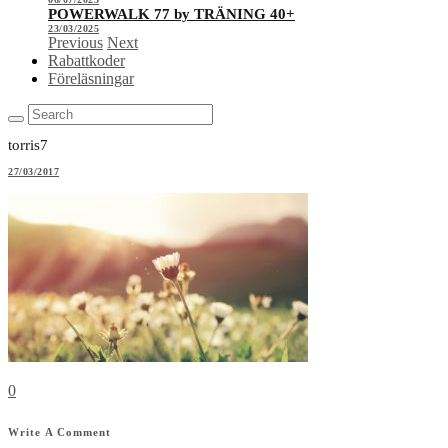
POWERWALK 77 by TRÄNING 40+
23/03/2025
Previous
Next
Rabattkoder
Föreläsningar
torris7
27/03/2017
0
Write A Comment