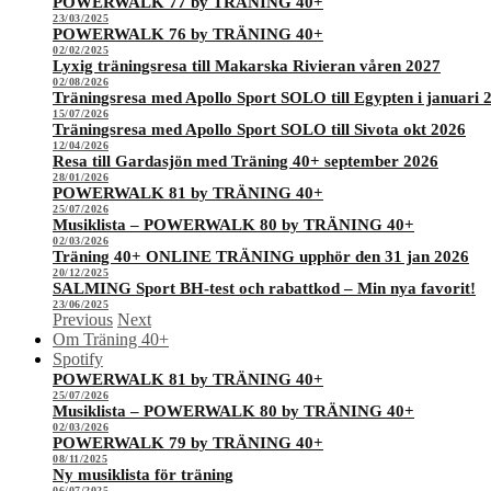
POWERWALK 77 by TRÄNING 40+
23/03/2025
POWERWALK 76 by TRÄNING 40+
02/02/2025
Lyxig träningsresa till Makarska Rivieran våren 2027
02/08/2026
Träningsresa med Apollo Sport SOLO till Egypten i januari 
15/07/2026
Träningsresa med Apollo Sport SOLO till Sivota okt 2026
12/04/2026
Resa till Gardasjön med Träning 40+ september 2026
28/01/2026
POWERWALK 81 by TRÄNING 40+
25/07/2026
Musiklista – POWERWALK 80 by TRÄNING 40+
02/03/2026
Träning 40+ ONLINE TRÄNING upphör den 31 jan 2026
20/12/2025
SALMING Sport BH-test och rabattkod – Min nya favorit!
23/06/2025
Previous
Next
Om Träning 40+
Spotify
POWERWALK 81 by TRÄNING 40+
25/07/2026
Musiklista – POWERWALK 80 by TRÄNING 40+
02/03/2026
POWERWALK 79 by TRÄNING 40+
08/11/2025
Ny musiklista för träning
06/07/2025