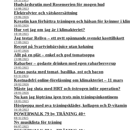
28/11/2023
Hudvårdsrutin med Rosenserien för mogen hud
14/08/2023
Elektrolyter och vätskeersättning
29/06/2026
Kreatin kan förbättra träningen och hälsan för kvinnor i kli
16/03/2026
Hur vet jag om jag är i klimakteriet?
18/10/2025
Jag testar Relivo – ett nytt spännande svenskt kosttillskott
17/09/2025
Recept på Svartvinbärsjuice utan kokning
22/07/2026
Allt på en plåt – enkel och god tomatsoppa
23/08/2025
Rabarber – godaste drinken med egen rabarbersyrup
29/05/2025
Lenas pasta med tomat, basilika, ost och bacon
03/11/2024
Kostnadsfri online-föreläsning om klimakteriet – 11 mars
20/02/2026
Måste jag sluta med HRT och östrogen inför operation?
28/01/2026
Nu kan jag löpträna igen trots min träningsinkontinens
18/05/2025
Höstpeppa med nya träningskläder, kollagen och D-vitamin
16/10/2023
POWERWALK 79 by TRÄNING 40+
08/11/2025
Ny musiklista för träning
06/07/2025