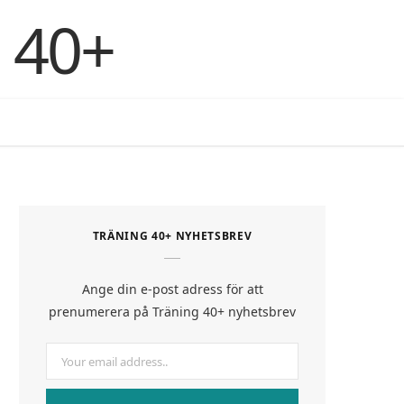
F
X
I
P
B
Y
L
a
(
n
i
l
o
i
TRÄNING 40+ NYHETSBREV
c
T
s
n
o
u
n
Ange din e-post adress för att
e
w
t
t
g
T
k
prenumerera på Träning 40+ nyhetsbrev
b
i
a
e
L
u
e
o
t
g
r
o
b
d