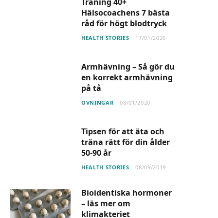
Träning 40+
Hälsocoachens 7 bästa
råd för högt blodtryck
HEALTH STORIES
17/01/2020
Armhävning – Så gör du
en korrekt armhävning
på tå
ÖVNINGAR
08/01/2020
Tipsen för att äta och
träna rätt för din ålder
50-90 år
HEALTH STORIES
08/09/2019
Bioidentiska hormoner
– läs mer om
klimakteriet