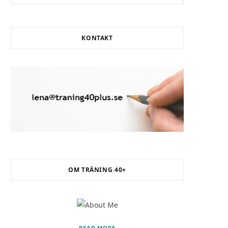
INLÄGG
på
Träning
KONTAKT
40+
Välj
i
listen!
OM TRÄNING 40+
READ MORE