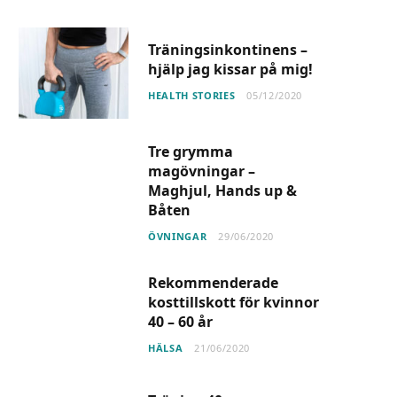
Träningsinkontinens –
hjälp jag kissar på mig!
HEALTH STORIES
05/12/2020
Tre grymma
magövningar –
Maghjul, Hands up &
Båten
ÖVNINGAR
29/06/2020
Rekommenderade
kosttillskott för kvinnor
40 – 60 år
HÄLSA
21/06/2020