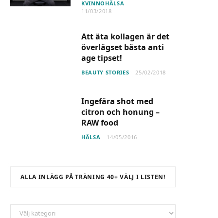
KVINNOHÄLSA
11/03/2018
Att äta kollagen är det
överlägset bästa anti
age tipset!
BEAUTY STORIES
25/02/2018
Ingefära shot med
citron och honung –
RAW food
HÄLSA
14/05/2016
ALLA INLÄGG PÅ TRÄNING 40+ VÄLJ I LISTEN!
ALLA