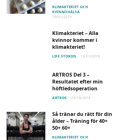
KLIMAKTERIET OCH
KVINNOHÄLSA
19/01/2019
Klimakteriet – Alla
kvinnor kommer i
klimakteriet!
LIFE STORIES
13/01/2019
ARTROS Del 3 –
Resultatet efter min
höftledsoperation
ARTROS
23/10/2018
Så tränar du rätt för din
ålder – Träning för 40+
50+ 60+
KLIMAKTERIET OCH