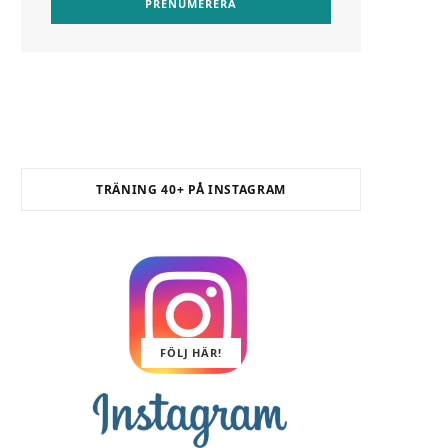
o
t
r
e
v
e
I
k
e
a
s
i
n
r
m
t
n
)
TRÄNING 40+ PÅ INSTAGRAM
FÖLJ HÄR!